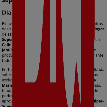
Dia
Bienvenido a la tienda de
Dia
en Tiendeo, donde podrás
descubrir las mejores
ofertas
,
promociones
y
catálogos
de esta destacada marca del sector de
Hiper-
Supermercados
. Nuestra tienda física está ubicada en
Calle Maria Auxiliadora Esquina Calle Egido Bajo
,
Jamilena
, y en ella encontrarás una amplia gama de
productos de calidad que te permitirán ahorrar durante
todo el
agosto de 2026
.
En Tiendeo te ofrecemos toda la información actualizada
sobre
Dia
, como los horarios de apertura, las ofertas
exclusivas y la ubicación exacta de la tienda en
Calle
Maria Auxiliadora Esquina Calle Egido Bajo
. Además,
tendrás acceso a los últimos catálogos de
Dia
, donde
podrás descubrir las promociones más recientes y
aprovechar grandes descuentos en productos de
Hiper-
Supermercados
para tus compras en
Jamilena
.