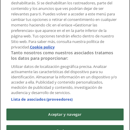
deshabilitarás. Si se deshabilitan los rastreadores, parte del
¿Encontraste un problema en la web o en la
contenido y los anuncios que ves podrían dejar de ser
aplicación?
relevantes para ti. Puedes volver a acceder a este menú para
cambiar tus opciones o retirar el consentimiento en cualquier
momento haciendo clic en el enlace «Gestionar las
Índices
preferencias» que aparece en el en la parte inferior de la
página web. Tus opciones tendrán efecto dentro de nuestro
Sitio web. Para saber más, consulta nuestra política de
Marcas
privacidad.
Cookie policy
Tanto nosotros como nuestros asociados tratamos
Negocios
los datos para proporcionar:
Negocios cercanos
Productos
Utilizar datos de localización geográfica precisa. Analizar
activamente las características del dispositivo para su
Ciudades
identificación. Almacenar la información en un dispositivo y/o
acceder a ella. Publicidad y contenido personalizados,
Descargar la APP Tiendeo
medición de publicidad y contenido, investigación de
audiencia y desarrollo de servicios.
Lista de asociados (proveedores)
Aceptar y navegar
Copyright © Tiendeo ® 2026 · Shopfully Marketing S.L.U. –