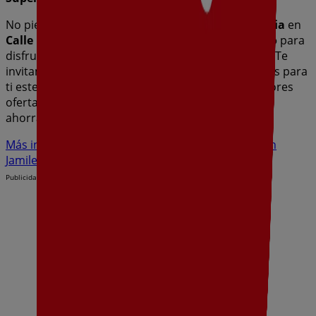
No pierdas la oportunidad de visitar la tienda de
Dia
en
Calle Maria Auxiliadora Esquina Calle Egido Bajo
para
disfrutar de una experiencia de compra completa. Te
invitamos a explorar las promociones que tenemos para
ti este
agosto
y mantenerte informado de las mejores
ofertas de
Dia
en
Jamilena
. ¡Visítanos y empieza a
ahorrar hoy mismo!
Más información de Dia
Ver otras tiendas de Dia en
Jamilena
Publicidad