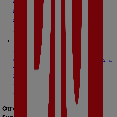
Chamorro, Martos
6.0 km
Cerrado
Dia
Avda. Olivares (Centro Comercial) Esquina C/ Reina
Sofía, Martos
6.4 km
Cerrado
Otros negocios de Hiper-
Supermercados en Jamilena