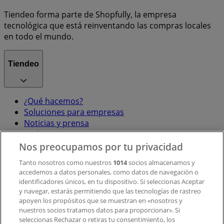
Tiendeo forma parte de Shopfully, la empresa
tecnológica que está reinventando las compras locales
en todo el mundo.
Tiendeo
¿Qué hacemos?
Soluciones para empresas
Noticias y prensa
Trabaja con nosotros
Nos preocupamos por tu privacidad
Contacto
Tanto nosotros como nuestros
1014
socios almacenamos y
accedemos a datos personales, como datos de navegación o
identificadores únicos, en tu dispositivo. Si seleccionas Aceptar
y navegar, estarás permitiendo que las tecnologías de rastreo
Contacto comercial y de marketing
apoyen los propósitos que se muestran en «nosotros y
Tienda mal colocada en el mapa
nuestros socios tratamos datos para proporcionar». Si
Notificar un folleto
seleccionas Rechazar o retiras tu consentimiento, los