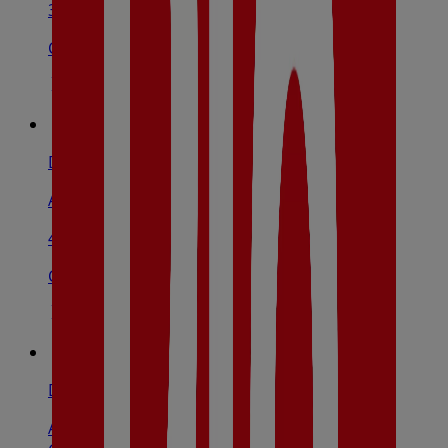
3.4 km
Cerrado
Dia
Avenida La Paz, 44, Torredonjimeno
4.3 km
Cerrado
Dia
Avda. San Amador Esquina Teniente General