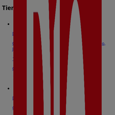
Tiendas más cercanas
Dia
Calle Maria Auxiliadora Esquina Calle Egido Bajo,
Jamilena
133 m
Cerrado
Dia
C/ San Bartolomé, Nº34, Torre Del Campo