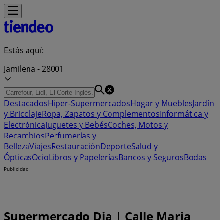
Estás aquí:
Jamilena - 28001
Destacados
Hiper-Supermercados
Hogar y Muebles
Jardín
y Bricolaje
Ropa, Zapatos y Complementos
Informática y
Electrónica
Juguetes y Bebés
Coches, Motos y
Recambios
Perfumerías y
Belleza
Viajes
Restauración
Deporte
Salud y
Ópticas
Ocio
Libros y Papelerías
Bancos y Seguros
Bodas
Publicidad
Supermercado Dia | Calle Maria