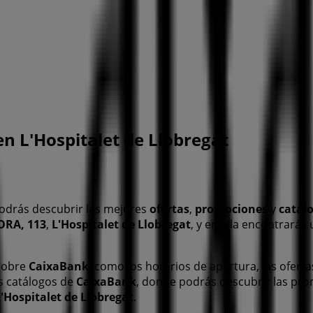
n L'Hospitalet de Llobregat
odrás descubrir las mejores
ofertas
,
promociones
y
catál
RA, 113
,
L'Hospitalet de Llobregat
, y en ella encontrará
 sobre
CaixaBank
, como los horarios de apertura, las oferta
os catálogos de
CaixaBank
, donde podrás descubrir las pr
'Hospitalet de Llobregat
.