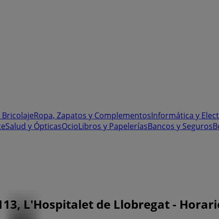
 Bricolaje
Ropa, Zapatos y Complementos
Informática y Elec
te
Salud y Ópticas
Ocio
Libros y Papelerías
Bancos y Seguros
B
, L'Hospitalet de Llobregat - Horario