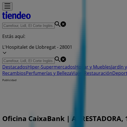
Estás aquí:
L'Hospitalet de Llobregat - 28001
Destacados
Hiper-Supermercados
Hogar y Muebles
Jardín y
Recambios
Perfumerías y Belleza
Viajes
Restauración
Depor
Publicidad
Oficina CaixaBank | APRESTADORA, 113