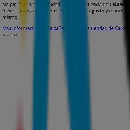
No pierdas la oportunidad de visitar la tienda de
CaixaBa
promociones que tenemos para ti este
agosto
y mantener
mismo!
Más información de CaixaBank
Ver otras tiendas de CaixaB
Publicidad