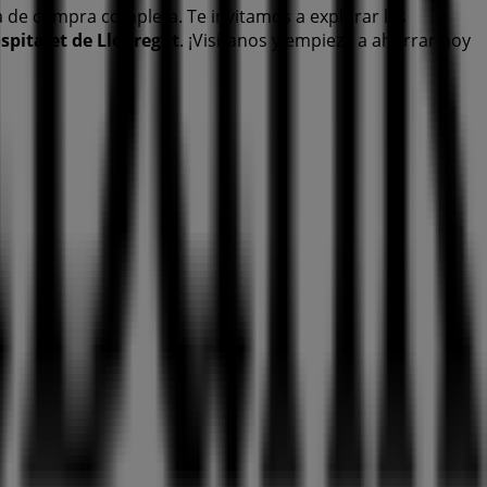
a de compra completa. Te invitamos a explorar las
spitalet de Llobregat
. ¡Visítanos y empieza a ahorrar hoy