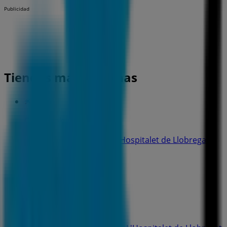
Publicidad
Tiendas más cercanas
CaixaBank
C. SANTA EULALIA, 232, L'Hospitalet de Llobregat
277 m
CaixaBank