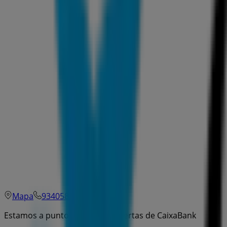
Mapa
934058260
Estamos a punto de publicar ofertas de CaixaBank