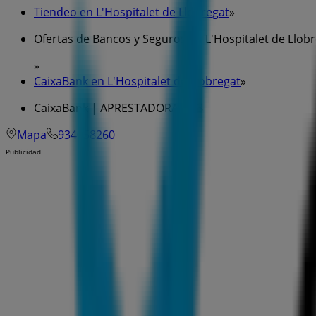
Tiendeo en L'Hospitalet de Llobregat
»
Ofertas de Bancos y Seguros en L'Hospitalet de Llob
»
CaixaBank en L'Hospitalet de Llobregat
»
CaixaBank | APRESTADORA, 113
Mapa
934058260
Publicidad