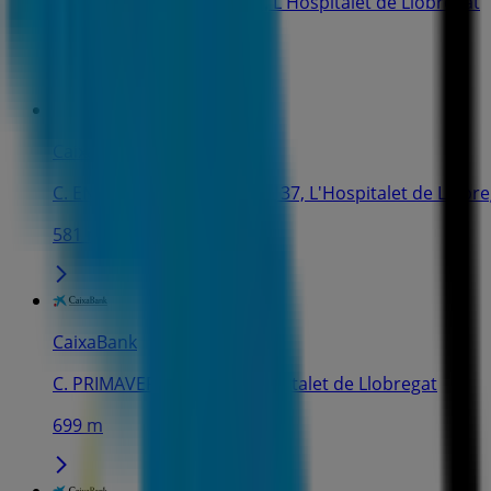
AV. TORRENT GORNAL, 17, L'Hospitalet de Llobregat
551 m
CaixaBank
C. ENRIC PRAT DE LA RIBA, 137, L'Hospitalet de Llobr
581 m
CaixaBank
C. PRIMAVERA, 78-80, L'Hospitalet de Llobregat
699 m