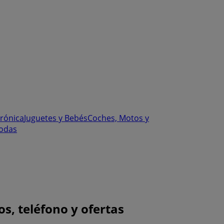
trónica
Juguetes y Bebés
Coches, Motos y
odas
s, teléfono y ofertas