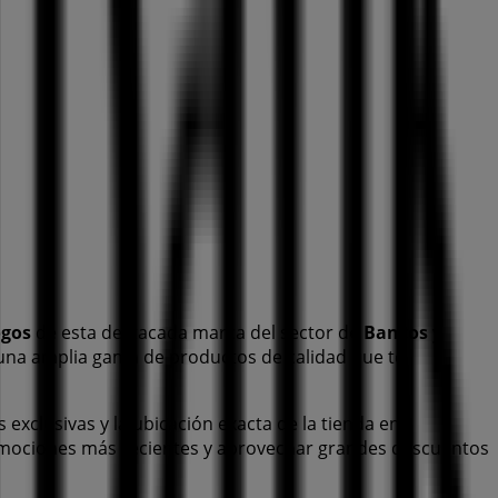
ogos
de esta destacada marca del sector de
Bancos y
s una amplia gama de productos de calidad que te
s exclusivas y la ubicación exacta de la tienda en
omociones más recientes y aprovechar grandes descuentos