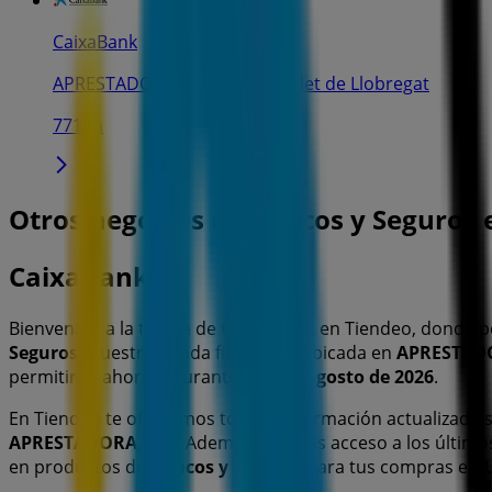
CaixaBank
APRESTADORA, 113, L'Hospitalet de Llobregat
771 m
Otros negocios de Bancos y Seguros e
CaixaBank
Bienvenido a la tienda de
CaixaBank
en Tiendeo, donde p
Seguros
. Nuestra tienda física está ubicada en
APRESTADO
permitirán ahorrar durante todo el
agosto de 2026
.
En Tiendeo te ofrecemos toda la información actualizada
APRESTADORA, 113
. Además, tendrás acceso a los últim
en productos de
Bancos y Seguros
para tus compras en
L