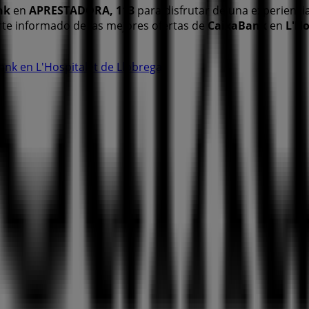
nk
en
APRESTADORA, 113
para disfrutar de una experienci
te informado de las mejores ofertas de
CaixaBank
en
L'Ho
ank en L'Hospitalet de Llobregat