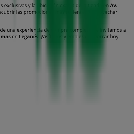
s exclusivas y la ubicación exacta de la tienda en
Av.
scubrir las promociones más recientes y aprovechar
 de una experiencia de compra completa. Te invitamos a
amas
en
Leganés
. ¡Visítanos y empieza a ahorrar hoy