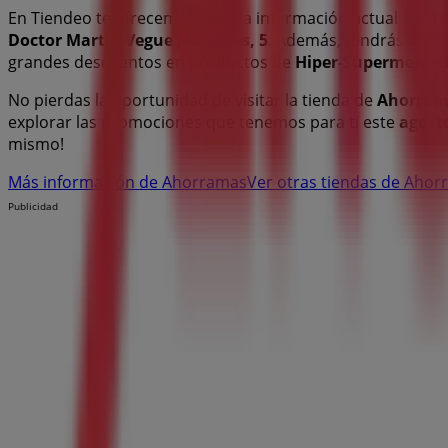
En Tiendeo te ofrecemos toda la información actualizada
Doctor Martín Vegue Jaudenes, 5
. Además, tendrás acces
grandes descuentos en productos de
Hiper-Supermerca
No pierdas la oportunidad de visitar la tienda de
Ahorram
explorar las promociones que tenemos para ti este
agost
mismo!
Más información de Ahorramas
Ver otras tiendas de Aho
Publicidad