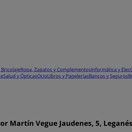
 Bricolaje
Ropa, Zapatos y Complementos
Informática y Elec
te
Salud y Ópticas
Ocio
Libros y Papelerías
Bancos y Seguros
B
 Martín Vegue Jaudenes, 5, Leganés -