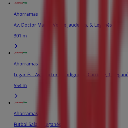
Ahorramas
Av. Doctor Martín Vegue Jaudenes, 5, Leganés
301 m
Ahorramas
Leganés - Av. Doctor Mendiguchía Carriche, 1, Legan
554 m
Ahorramas
Futbol Sala 2, Leganés