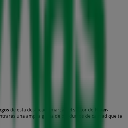
ogos
de esta destacada marca del sector de
Hiper-
contrarás una amplia gama de productos de calidad que te