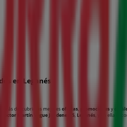
dos en Leganés
odrás descubrir las mejores
ofertas
,
promociones
y
catál
 Doctor Martín Vegue Jaudenes, 5
,
Leganés
, y en ella en