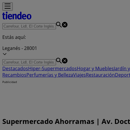
Estás aquí:
Leganés - 28001
Destacados
Hiper-Supermercados
Hogar y Muebles
Jardín y
Recambios
Perfumerías y Belleza
Viajes
Restauración
Depor
Publicidad
Supermercado Ahorramas | Av. Doctor