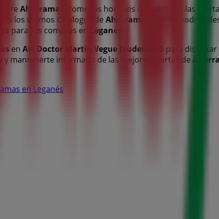
 sobre
Ahorramas
, como los horarios de apertura, las oferta
o a los últimos catálogos de
Ahorramas
, donde podrás de
dos
para tus compras en
Leganés
.
as
en
Av. Doctor Martín Vegue Jaudenes, 5
para disfrutar
o
y mantenerte informado de las mejores ofertas de
Ahorr
rramas en Leganés