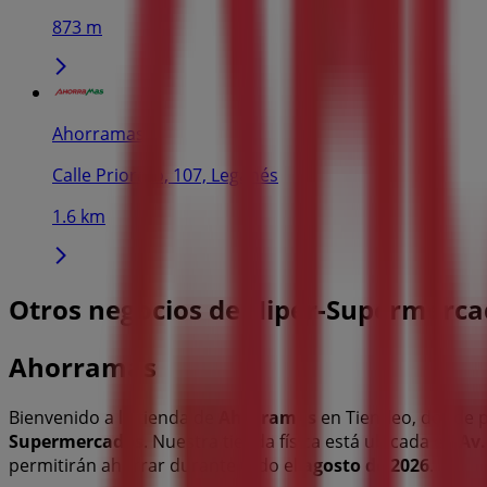
873 m
Ahorramas
Calle Priorato, 107, Leganés
1.6 km
Otros negocios de Hiper-Supermerca
Ahorramas
Bienvenido a la tienda de
Ahorramas
en Tiendeo, donde p
Supermercados
. Nuestra tienda física está ubicada en
Av.
permitirán ahorrar durante todo el
agosto de 2026
.