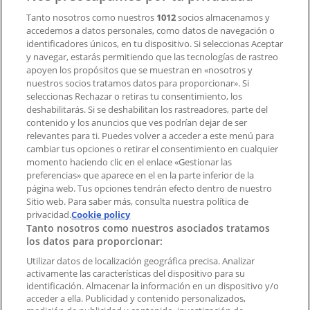
Tanto nosotros como nuestros
1012
socios almacenamos y
accedemos a datos personales, como datos de navegación o
Contacto comercial y de marketing
identificadores únicos, en tu dispositivo. Si seleccionas Aceptar
Tienda mal colocada en el mapa
y navegar, estarás permitiendo que las tecnologías de rastreo
Notificar un folleto
apoyen los propósitos que se muestran en «nosotros y
¿Encontraste un problema en la web o en la
nuestros socios tratamos datos para proporcionar». Si
aplicación?
seleccionas Rechazar o retiras tu consentimiento, los
deshabilitarás. Si se deshabilitan los rastreadores, parte del
contenido y los anuncios que ves podrían dejar de ser
Índices
relevantes para ti. Puedes volver a acceder a este menú para
cambiar tus opciones o retirar el consentimiento en cualquier
momento haciendo clic en el enlace «Gestionar las
preferencias» que aparece en el en la parte inferior de la
Marcas
página web. Tus opciones tendrán efecto dentro de nuestro
Marcas locales
Sitio web. Para saber más, consulta nuestra política de
Negocios
privacidad.
Cookie policy
Tanto nosotros como nuestros asociados tratamos
Negocios cercanos
los datos para proporcionar:
Productos
Productos locales
Utilizar datos de localización geográfica precisa. Analizar
activamente las características del dispositivo para su
Ciudades
identificación. Almacenar la información en un dispositivo y/o
acceder a ella. Publicidad y contenido personalizados,
Descargar la APP Tiendeo