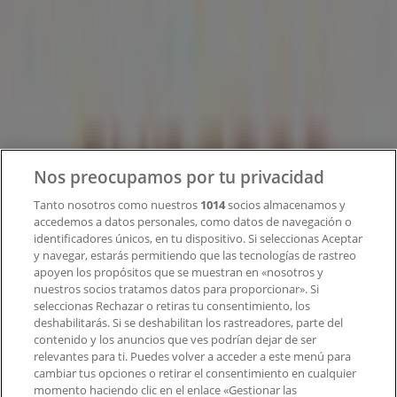
¿Qué hacemos?
Soluciones para empresas
Noticias y prensa
Trabaja con nosotros
Contacto
Nos preocupamos por tu privacidad
Tanto nosotros como nuestros
1014
socios almacenamos y
accedemos a datos personales, como datos de navegación o
Contacto comercial y de marketing
identificadores únicos, en tu dispositivo. Si seleccionas Aceptar
Tienda mal colocada en el mapa
y navegar, estarás permitiendo que las tecnologías de rastreo
Notificar un folleto
apoyen los propósitos que se muestran en «nosotros y
¿Encontraste un problema en la web o en la
nuestros socios tratamos datos para proporcionar». Si
aplicación?
seleccionas Rechazar o retiras tu consentimiento, los
deshabilitarás. Si se deshabilitan los rastreadores, parte del
contenido y los anuncios que ves podrían dejar de ser
Índices
relevantes para ti. Puedes volver a acceder a este menú para
cambiar tus opciones o retirar el consentimiento en cualquier
momento haciendo clic en el enlace «Gestionar las