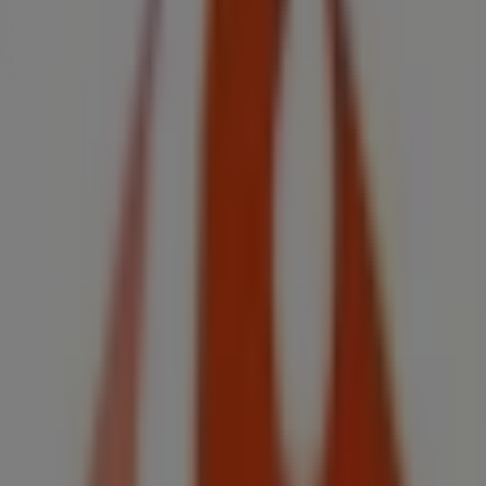
CEPSA Lucena - Horarios, teléfonos
y direcciones
Tiendeo en Lucena
»
Ofertas de Hiper-Supermercados en Lucena
»
Carrefour Express CEPSA en Lucena
»
Tiendas de Carrefour Express CEPSA en Lucena
Carrefour Express CEPSA
Ejido del Valle, S/n. Junto Recinto Ferial, Lucena
605 m
Cerrado