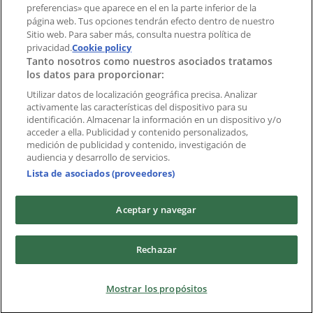
preferencias» que aparece en el en la parte inferior de la
Marcas
página web. Tus opciones tendrán efecto dentro de nuestro
Marcas locales
Sitio web. Para saber más, consulta nuestra política de
Negocios
privacidad.
Cookie policy
Tanto nosotros como nuestros asociados tratamos
Negocios cercanos
los datos para proporcionar:
Productos
Productos locales
Utilizar datos de localización geográfica precisa. Analizar
activamente las características del dispositivo para su
Ciudades
identificación. Almacenar la información en un dispositivo y/o
acceder a ella. Publicidad y contenido personalizados,
Descargar la APP Tiendeo
medición de publicidad y contenido, investigación de
audiencia y desarrollo de servicios.
Lista de asociados (proveedores)
Aceptar y navegar
Copyright © Tiendeo ® 2026 · Shopfully Marketing S.L.U. –
Rechazar
Palau de Mar – 08039 Barcelona, Spain
Términos y condiciones
Política de privacidad
Mostrar los propósitos
Gestionar cookies