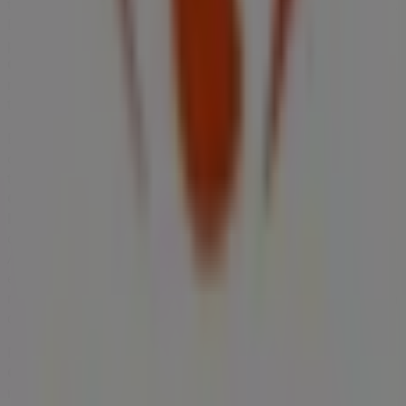
también descubrir las tiendas más populares en
Lucena
.
Durante el mes de
agosto de 2026
, en nuestra
plataforma podrás conocer las últimas novedades de
Carrefour Express CEPSA
, una de las marcas más
reconocidas, así como la ubicación y detalles de las
tiendas más cercanas en
Lucena
.
En Tiendeo, no solo tendrás acceso a
promociones
y
descuentos, sino también a información sobre las
tiendas físicas de tu ciudad. Explora los catálogos de
Carrefour Express CEPSA
, encuentra las tiendas en
Lucena
y descubre los productos con grandes
descuentos para ahorrar en tus compras este
agosto
.
Además, te mantenemos al tanto de las ubicaciones
exactas, horarios de atención y todos los detalles
necesarios para que puedas disfrutar de una experiencia
de compra completa en
Lucena
.
No pierdas la oportunidad de aprovechar las
ofertas
de
Carrefour Express CEPSA
en las tiendas de
Lucena
y
mantente actualizado con los mejores precios durante