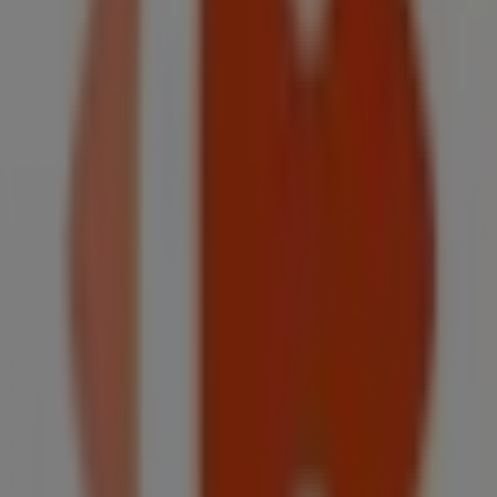
Publicidad
Estamos a punto de publicar ofertas de Carrefour
Express CEPSA
Ciudades con tiendas de Carrefour
Express CEPSA