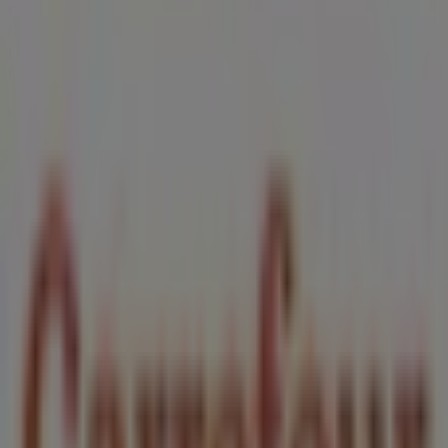
agosto de 2026
. En Tiendeo, siempre encontrarás las
mejores tiendas y opciones de compra en
Lucena
.
¡Empieza a explorar las tiendas y promociones que
tenemos para ti ahora mismo!
Publicidad