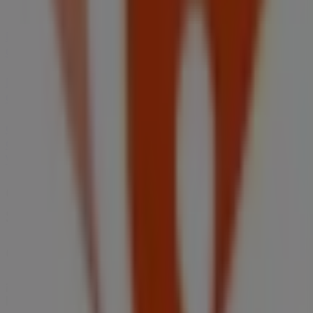
Carrefour Express CEPSA en Montilla
Carrefour
Express CEPSA en Casabermeja
Carrefour Express
CEPSA en Córdoba
Carrefour Express CEPSA en Málaga
Carrefour Express CEPSA en Palma del Río
Carrefour
Express CEPSA en Torremolinos
Carrefour Express
CEPSA en Peligros
Carrefour Express CEPSA en Ronda
Carrefour Express CEPSA en Jaén
Carrefour Express
CEPSA en Granada
Carrefour Express CEPSA en Mijas
Carrefour Express CEPSA en Marbella
Ver más ciudades
Otros negocios de Hiper-
Supermercados en Lucena
Carrefour Express CEPSA
¡Bienvenido a Tiendeo! Aquí puedes encontrar no solo
las mejores
ofertas
,
catálogos
y
promociones
, sino