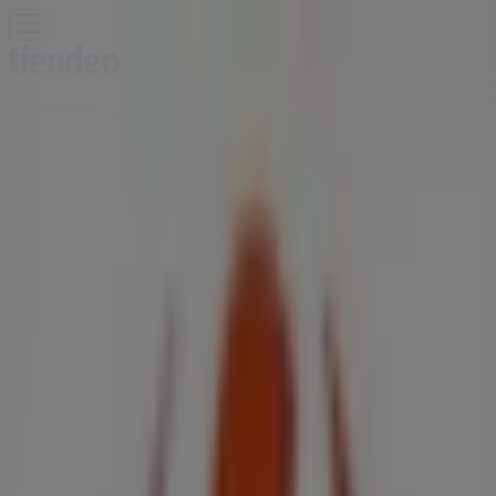
Estás aquí:
Lucena - 28001
Destacados
Hiper-Supermercados
Hogar y Muebles
Jardín
y Bricolaje
Ropa, Zapatos y Complementos
Informática y
Electrónica
Juguetes y Bebés
Coches, Motos y
Recambios
Perfumerías y
Belleza
Viajes
Restauración
Deporte
Salud y
Ópticas
Ocio
Libros y Papelerías
Bancos y Seguros
Bodas
Publicidad
Supermercados Carrefour Express