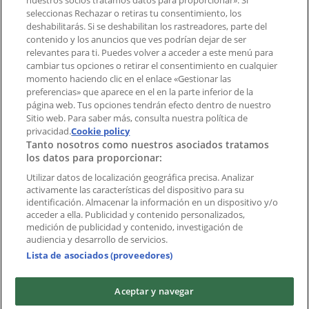
nuestros socios tratamos datos para proporcionar». Si
aplicación?
seleccionas Rechazar o retiras tu consentimiento, los
deshabilitarás. Si se deshabilitan los rastreadores, parte del
contenido y los anuncios que ves podrían dejar de ser
Índices
relevantes para ti. Puedes volver a acceder a este menú para
cambiar tus opciones o retirar el consentimiento en cualquier
momento haciendo clic en el enlace «Gestionar las
preferencias» que aparece en el en la parte inferior de la
Marcas
página web. Tus opciones tendrán efecto dentro de nuestro
Marcas locales
Sitio web. Para saber más, consulta nuestra política de
Negocios
privacidad.
Cookie policy
Tanto nosotros como nuestros asociados tratamos
Negocios cercanos
los datos para proporcionar:
Productos
Productos locales
Utilizar datos de localización geográfica precisa. Analizar
activamente las características del dispositivo para su
Ciudades
identificación. Almacenar la información en un dispositivo y/o
acceder a ella. Publicidad y contenido personalizados,
Descargar la APP Tiendeo
medición de publicidad y contenido, investigación de
audiencia y desarrollo de servicios.
Lista de asociados (proveedores)
Aceptar y navegar