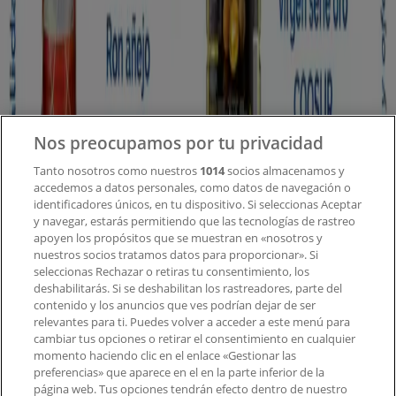
¿Qué hacemos?
Soluciones para empresas
Noticias y prensa
Trabaja con nosotros
Contacto
Nos preocupamos por tu privacidad
Tanto nosotros como nuestros
1014
socios almacenamos y
accedemos a datos personales, como datos de navegación o
Contacto comercial y de marketing
identificadores únicos, en tu dispositivo. Si seleccionas Aceptar
Tienda mal colocada en el mapa
y navegar, estarás permitiendo que las tecnologías de rastreo
Notificar un folleto
apoyen los propósitos que se muestran en «nosotros y
¿Encontraste un problema en la web o en la
nuestros socios tratamos datos para proporcionar». Si
aplicación?
seleccionas Rechazar o retiras tu consentimiento, los
deshabilitarás. Si se deshabilitan los rastreadores, parte del
contenido y los anuncios que ves podrían dejar de ser
Índices
relevantes para ti. Puedes volver a acceder a este menú para
cambiar tus opciones o retirar el consentimiento en cualquier
momento haciendo clic en el enlace «Gestionar las
preferencias» que aparece en el en la parte inferior de la
Marcas
página web. Tus opciones tendrán efecto dentro de nuestro