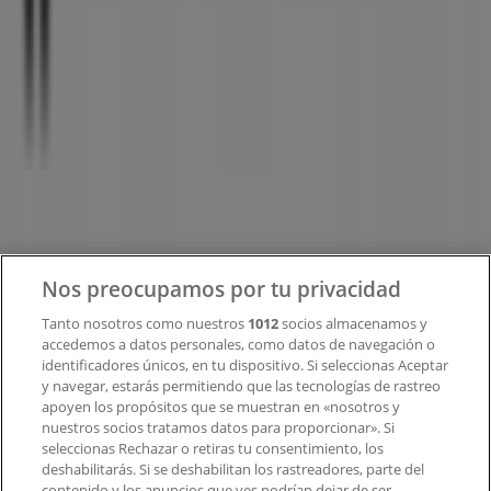
Tiendeo
¿Qué hacemos?
Soluciones para empresas
Noticias y prensa
Trabaja con nosotros
Contacto
Nos preocupamos por tu privacidad
Tanto nosotros como nuestros
1012
socios almacenamos y
accedemos a datos personales, como datos de navegación o
Contacto comercial y de marketing
identificadores únicos, en tu dispositivo. Si seleccionas Aceptar
Tienda mal colocada en el mapa
y navegar, estarás permitiendo que las tecnologías de rastreo
Notificar un folleto
apoyen los propósitos que se muestran en «nosotros y
¿Encontraste un problema en la web o en la
nuestros socios tratamos datos para proporcionar». Si
aplicación?
seleccionas Rechazar o retiras tu consentimiento, los
deshabilitarás. Si se deshabilitan los rastreadores, parte del
contenido y los anuncios que ves podrían dejar de ser