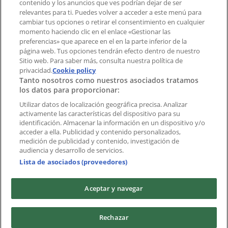
contenido y los anuncios que ves podrían dejar de ser
Índices
relevantes para ti. Puedes volver a acceder a este menú para
cambiar tus opciones o retirar el consentimiento en cualquier
momento haciendo clic en el enlace «Gestionar las
preferencias» que aparece en el en la parte inferior de la
Marcas
página web. Tus opciones tendrán efecto dentro de nuestro
Marcas locales
Sitio web. Para saber más, consulta nuestra política de
privacidad.
Cookie policy
Negocios
Tanto nosotros como nuestros asociados tratamos
Negocios cercanos
los datos para proporcionar:
Productos
Productos locales
Utilizar datos de localización geográfica precisa. Analizar
activamente las características del dispositivo para su
Ciudades
identificación. Almacenar la información en un dispositivo y/o
acceder a ella. Publicidad y contenido personalizados,
Descargar la APP Tiendeo
medición de publicidad y contenido, investigación de
audiencia y desarrollo de servicios.
Lista de asociados (proveedores)
Aceptar y navegar
Copyright © Tiendeo ® 2026 · Shopfully Marketing S.L.U. –
Rechazar
Palau de Mar – 08039 Barcelona, Spain