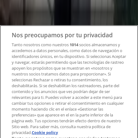
Noticias y prensa
Trabaja con nosotros
Contacto
Nos preocupamos por tu privacidad
Tanto nosotros como nuestros
1014
socios almacenamos y
accedemos a datos personales, como datos de navegación o
Contacto comercial y de marketing
identificadores únicos, en tu dispositivo. Si seleccionas Aceptar
Tienda mal colocada en el mapa
y navegar, estarás permitiendo que las tecnologías de rastreo
Notificar un folleto
apoyen los propósitos que se muestran en «nosotros y
¿Encontraste un problema en la web o en la
nuestros socios tratamos datos para proporcionar». Si
aplicación?
seleccionas Rechazar o retiras tu consentimiento, los
deshabilitarás. Si se deshabilitan los rastreadores, parte del
contenido y los anuncios que ves podrían dejar de ser
Índices
relevantes para ti. Puedes volver a acceder a este menú para
cambiar tus opciones o retirar el consentimiento en cualquier
momento haciendo clic en el enlace «Gestionar las
preferencias» que aparece en el en la parte inferior de la
Marcas
página web. Tus opciones tendrán efecto dentro de nuestro
Marcas locales
Sitio web. Para saber más, consulta nuestra política de
privacidad.
Cookie policy
Negocios