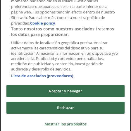
momento haciendo clic en el enlace «Gestionar las
preferencias» que aparece en el en la parte inferior de la
Marcas
página web. Tus opciones tendrán efecto dentro de nuestro
Marcas locales
Sitio web. Para saber más, consulta nuestra política de
privacidad.
Negocios
Cookie policy
Tanto nosotros como nuestros asociados tratamos
Negocios cercanos
los datos para proporcionar:
Productos
Productos locales
Utilizar datos de localización geográfica precisa. Analizar
activamente las características del dispositivo para su
Ciudades
identificación. Almacenar la información en un dispositivo y/o
acceder a ella. Publicidad y contenido personalizados,
Descargar la APP Tiendeo
medición de publicidad y contenido, investigación de
audiencia y desarrollo de servicios.
Lista de asociados (proveedores)
Aceptar y navegar
Copyright © Tiendeo ® 2026 · Shopfully Marketing S.L.U. –
Rechazar
Palau de Mar – 08039 Barcelona, Spain
Términos y condiciones
Política de privacidad
Mostrar los propósitos
Gestionar cookies