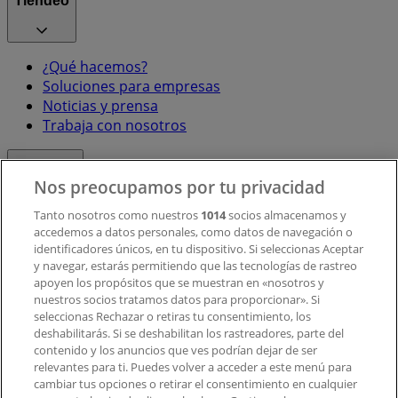
Tiendeo
¿Qué hacemos?
Soluciones para empresas
Noticias y prensa
Trabaja con nosotros
Contacto
Nos preocupamos por tu privacidad
Tanto nosotros como nuestros
1014
socios almacenamos y
accedemos a datos personales, como datos de navegación o
Contacto comercial y de marketing
identificadores únicos, en tu dispositivo. Si seleccionas Aceptar
Tienda mal colocada en el mapa
y navegar, estarás permitiendo que las tecnologías de rastreo
Notificar un folleto
apoyen los propósitos que se muestran en «nosotros y
¿Encontraste un problema en la web o en la
nuestros socios tratamos datos para proporcionar». Si
aplicación?
seleccionas Rechazar o retiras tu consentimiento, los
deshabilitarás. Si se deshabilitan los rastreadores, parte del
contenido y los anuncios que ves podrían dejar de ser
Índices
relevantes para ti. Puedes volver a acceder a este menú para
cambiar tus opciones o retirar el consentimiento en cualquier