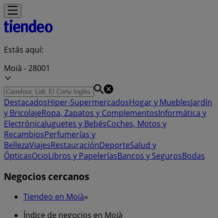
Estás aquí:
Moià - 28001
Destacados
Hiper-Supermercados
Hogar y Muebles
Jardín
y Bricolaje
Ropa, Zapatos y Complementos
Informática y
Electrónica
Juguetes y Bebés
Coches, Motos y
Recambios
Perfumerías y
Belleza
Viajes
Restauración
Deporte
Salud y
Ópticas
Ocio
Libros y Papelerías
Bancos y Seguros
Bodas
Negocios cercanos
Tiendeo en Moià
»
Índice de negocios en Moià