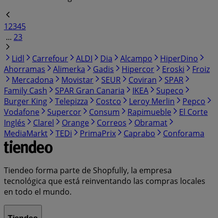
1
2
3
4
5
...
23
Lidl
Carrefour
ALDI
Dia
Alcampo
HiperDino
Ahorramas
Alimerka
Gadis
Hipercor
Eroski
Froiz
Mercadona
Movistar
SEUR
Coviran
SPAR
Family Cash
SPAR Gran Canaria
IKEA
Supeco
Burger King
Telepizza
Costco
Leroy Merlin
Pepco
Vodafone
Supercor
Consum
Rapimueble
El Corte
Inglés
Clarel
Orange
Correos
Obramat
MediaMarkt
TEDi
PrimaPrix
Caprabo
Conforama
Tiendeo forma parte de Shopfully, la empresa
tecnológica que está reinventando las compras locales
en todo el mundo.