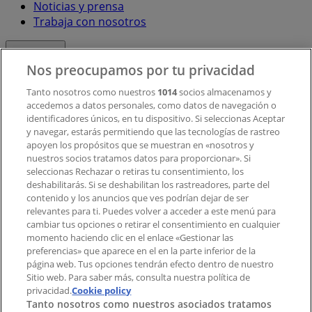
Noticias y prensa
Trabaja con nosotros
Contacto
Nos preocupamos por tu privacidad
Tanto nosotros como nuestros
1014
socios almacenamos y
accedemos a datos personales, como datos de navegación o
Contacto comercial y de marketing
identificadores únicos, en tu dispositivo. Si seleccionas Aceptar
Tienda mal colocada en el mapa
y navegar, estarás permitiendo que las tecnologías de rastreo
Notificar un folleto
apoyen los propósitos que se muestran en «nosotros y
¿Encontraste un problema en la web o en la
nuestros socios tratamos datos para proporcionar». Si
aplicación?
seleccionas Rechazar o retiras tu consentimiento, los
deshabilitarás. Si se deshabilitan los rastreadores, parte del
contenido y los anuncios que ves podrían dejar de ser
Índices
relevantes para ti. Puedes volver a acceder a este menú para
cambiar tus opciones o retirar el consentimiento en cualquier
momento haciendo clic en el enlace «Gestionar las
preferencias» que aparece en el en la parte inferior de la
Marcas
página web. Tus opciones tendrán efecto dentro de nuestro
Marcas locales
Sitio web. Para saber más, consulta nuestra política de
privacidad.
Negocios
Cookie policy
Tanto nosotros como nuestros asociados tratamos
Negocios cercanos