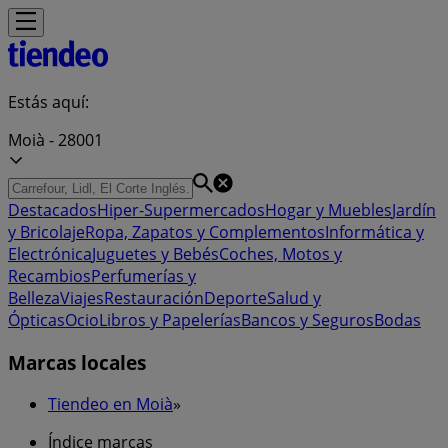
Estás aquí:
Moià - 28001
Destacados
Hiper-Supermercados
Hogar y Muebles
Jardín
y Bricolaje
Ropa, Zapatos y Complementos
Informática y
Electrónica
Juguetes y Bebés
Coches, Motos y
Recambios
Perfumerías y
Belleza
Viajes
Restauración
Deporte
Salud y
Ópticas
Ocio
Libros y Papelerías
Bancos y Seguros
Bodas
Marcas locales
Tiendeo en Moià
»
Índice marcas