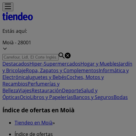
Estás aquí:
Moià - 28001
Destacados
Hiper-Supermercados
Hogar y Muebles
Jardín
y Bricolaje
Ropa, Zapatos y Complementos
Informática y
Electrónica
Juguetes y Bebés
Coches, Motos y
Recambios
Perfumerías y
Belleza
Viajes
Restauración
Deporte
Salud y
Ópticas
Ocio
Libros y Papelerías
Bancos y Seguros
Bodas
Índice de ofertas en Moià
Tiendeo en Moià
»
Índice de ofertas