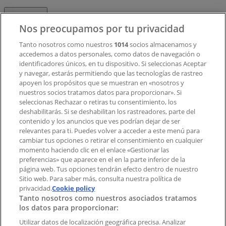
Contacto
Nos preocupamos por tu privacidad
Tanto nosotros como nuestros
1014
socios almacenamos y
accedemos a datos personales, como datos de navegación o
Contacto comercial y de marketing
identificadores únicos, en tu dispositivo. Si seleccionas Aceptar
Tienda mal colocada en el mapa
y navegar, estarás permitiendo que las tecnologías de rastreo
Notificar un folleto
apoyen los propósitos que se muestran en «nosotros y
¿Encontraste un problema en la web o en la
nuestros socios tratamos datos para proporcionar». Si
aplicación?
seleccionas Rechazar o retiras tu consentimiento, los
deshabilitarás. Si se deshabilitan los rastreadores, parte del
contenido y los anuncios que ves podrían dejar de ser
Índices
relevantes para ti. Puedes volver a acceder a este menú para
cambiar tus opciones o retirar el consentimiento en cualquier
momento haciendo clic en el enlace «Gestionar las
preferencias» que aparece en el en la parte inferior de la
Marcas
página web. Tus opciones tendrán efecto dentro de nuestro
Marcas locales
Sitio web. Para saber más, consulta nuestra política de
privacidad.
Negocios
Cookie policy
Tanto nosotros como nuestros asociados tratamos
Negocios cercanos
los datos para proporcionar:
Productos
Productos locales
Utilizar datos de localización geográfica precisa. Analizar