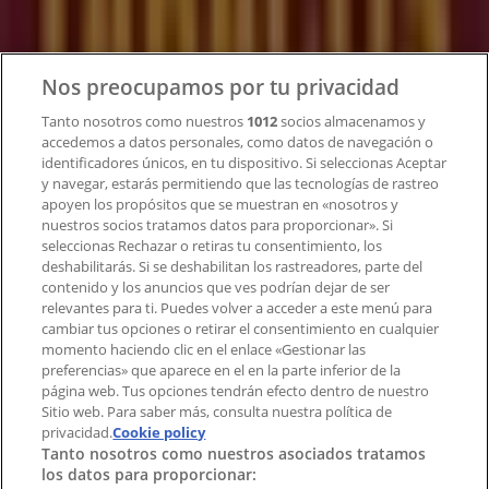
Soluciones para empresas
Noticias y prensa
Trabaja con nosotros
Nos preocupamos por tu privacidad
Contacto
Tanto nosotros como nuestros
1012
socios almacenamos y
accedemos a datos personales, como datos de navegación o
identificadores únicos, en tu dispositivo. Si seleccionas Aceptar
y navegar, estarás permitiendo que las tecnologías de rastreo
Contacto comercial y de marketing
apoyen los propósitos que se muestran en «nosotros y
Tienda mal colocada en el mapa
nuestros socios tratamos datos para proporcionar». Si
Notificar un folleto
seleccionas Rechazar o retiras tu consentimiento, los
deshabilitarás. Si se deshabilitan los rastreadores, parte del
¿Encontraste un problema en la web o en la
contenido y los anuncios que ves podrían dejar de ser
aplicación?
relevantes para ti. Puedes volver a acceder a este menú para
cambiar tus opciones o retirar el consentimiento en cualquier
momento haciendo clic en el enlace «Gestionar las
Índices
preferencias» que aparece en el en la parte inferior de la
página web. Tus opciones tendrán efecto dentro de nuestro
Sitio web. Para saber más, consulta nuestra política de
Marcas
privacidad.
Cookie policy
Tanto nosotros como nuestros asociados tratamos
Negocios
los datos para proporcionar:
Negocios cercanos