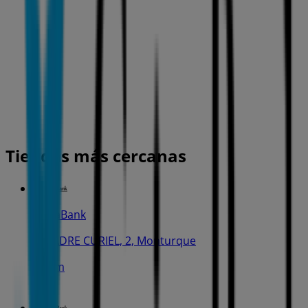
Tiendas más cercanas
CaixaBank
C. PADRE CURIEL, 2, Monturque
166 m