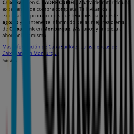
CaixaBank
en
C. PADRE CURIEL, 2
para disfrutar de una
experiencia de compra completa. Te invitamos a
explorar las promociones que tenemos para ti este
agosto
y mantenerte informado de las mejores ofertas
de
CaixaBank
en
Monturque
. ¡Visítanos y empieza a
ahorrar hoy mismo!
Más información de CaixaBank
Ver otras tiendas de
CaixaBank en Monturque
Publicidad