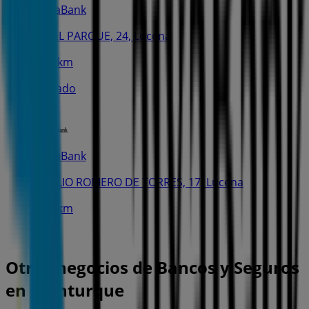
CaixaBank
AV. EL PARQUE, 24, Lucena
10.4 km
Cerrado
CaixaBank
C. JULIO ROMERO DE TORRES, 17, Lucena
10.9 km
Otros negocios de Bancos y Seguros
en Monturque