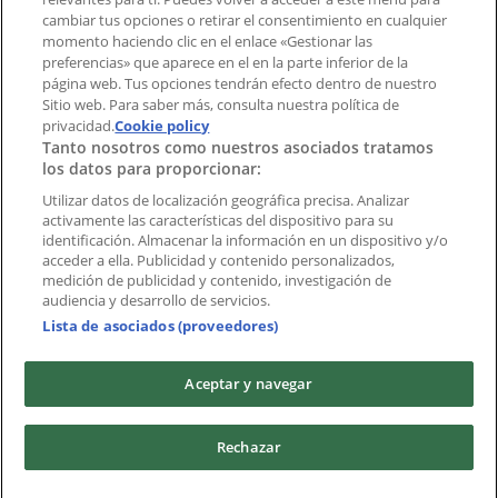
cambiar tus opciones o retirar el consentimiento en cualquier
momento haciendo clic en el enlace «Gestionar las
Índices
preferencias» que aparece en el en la parte inferior de la
página web. Tus opciones tendrán efecto dentro de nuestro
Sitio web. Para saber más, consulta nuestra política de
Marcas
privacidad.
Cookie policy
Tanto nosotros como nuestros asociados tratamos
Negocios
los datos para proporcionar:
Negocios cercanos
Productos
Utilizar datos de localización geográfica precisa. Analizar
activamente las características del dispositivo para su
Ciudades
identificación. Almacenar la información en un dispositivo y/o
acceder a ella. Publicidad y contenido personalizados,
Descargar la APP Tiendeo
medición de publicidad y contenido, investigación de
audiencia y desarrollo de servicios.
Lista de asociados (proveedores)
Aceptar y navegar
Copyright © Tiendeo ® 2026 · Shopfully Marketing S.L.U. –
Rechazar
Palau de Mar – 08039 Barcelona, Spain