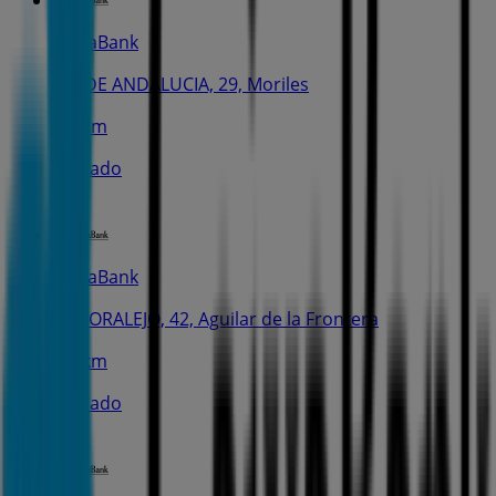
CaixaBank
AV. DE ANDALUCIA, 29, Moriles
4.7 km
Cerrado
CaixaBank
C. MORALEJO, 42, Aguilar de la Frontera
8.4 km
Cerrado