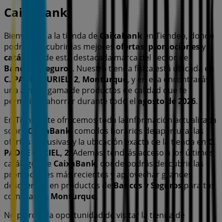
CaixaBank
Bienvenido a la tienda de
CaixaBank
en Tiendeo, donde
podrás descubrir las mejores
ofertas
,
promociones
y
catálogos
de esta destacada marca del sector de
Bancos y Seguros
. Nuestra tienda física está ubicada en
C. PADRE CURIEL, 2
,
Monturque
, y en ella encontrarás
una amplia gama de productos de calidad que te
permitirán ahorrar durante todo el
agosto de 2026
.
En Tiendeo te ofrecemos toda la información actualizada
sobre
CaixaBank
, como los horarios de apertura, las
ofertas exclusivas y la ubicación exacta de la tienda en
C.
PADRE CURIEL, 2
. Además, tendrás acceso a los últimos
catálogos de
CaixaBank
, donde podrás descubrir las
promociones más recientes y aprovechar grandes
descuentos en productos de
Bancos y Seguros
para tus
compras en
Monturque
.
No pierdas la oportunidad de visitar la tienda de