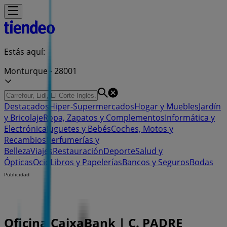
Estás aquí:
Monturque - 28001
Destacados
Hiper-Supermercados
Hogar y Muebles
Jardín
y Bricolaje
Ropa, Zapatos y Complementos
Informática y
Electrónica
Juguetes y Bebés
Coches, Motos y
Recambios
Perfumerías y
Belleza
Viajes
Restauración
Deporte
Salud y
Ópticas
Ocio
Libros y Papelerías
Bancos y Seguros
Bodas
Publicidad
Oficina CaixaBank | C. PADRE