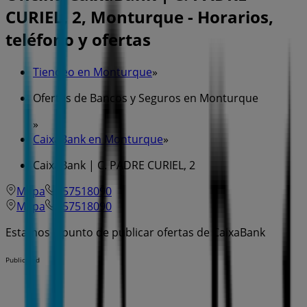
CURIEL, 2, Monturque - Horarios,
teléfono y ofertas
Tiendeo en Monturque
»
Ofertas de Bancos y Seguros en Monturque
»
CaixaBank en Monturque
»
CaixaBank | C. PADRE CURIEL, 2
Mapa
957518090
Mapa
957518090
Estamos a punto de publicar ofertas de CaixaBank
Publicidad