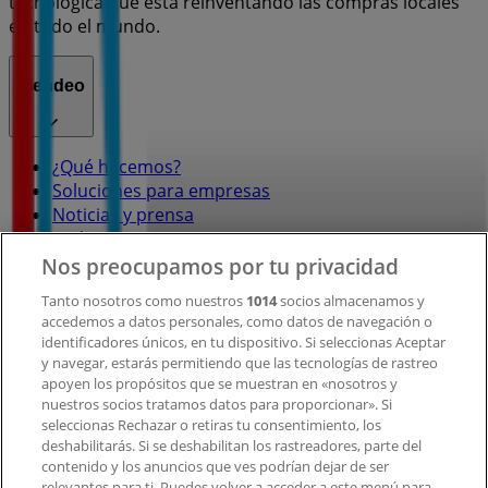
tecnológica que está reinventando las compras locales
en todo el mundo.
Tiendeo
¿Qué hacemos?
Soluciones para empresas
Noticias y prensa
Trabaja con nosotros
Nos preocupamos por tu privacidad
Contacto
Tanto nosotros como nuestros
1014
socios almacenamos y
accedemos a datos personales, como datos de navegación o
identificadores únicos, en tu dispositivo. Si seleccionas Aceptar
y navegar, estarás permitiendo que las tecnologías de rastreo
Contacto comercial y de marketing
apoyen los propósitos que se muestran en «nosotros y
Tienda mal colocada en el mapa
nuestros socios tratamos datos para proporcionar». Si
Notificar un folleto
seleccionas Rechazar o retiras tu consentimiento, los
deshabilitarás. Si se deshabilitan los rastreadores, parte del
¿Encontraste un problema en la web o en la
contenido y los anuncios que ves podrían dejar de ser
aplicación?
relevantes para ti. Puedes volver a acceder a este menú para