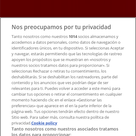
Trabaja con nosotros
Contacto
Nos preocupamos por tu privacidad
Tanto nosotros como nuestros
1014
socios almacenamos y
accedemos a datos personales, como datos de navegación o
Contacto comercial y de marketing
identificadores únicos, en tu dispositivo. Si seleccionas Aceptar
Tienda mal colocada en el mapa
y navegar, estarás permitiendo que las tecnologías de rastreo
Notificar un folleto
apoyen los propósitos que se muestran en «nosotros y
¿Encontraste un problema en la web o en la
nuestros socios tratamos datos para proporcionar». Si
aplicación?
seleccionas Rechazar o retiras tu consentimiento, los
deshabilitarás. Si se deshabilitan los rastreadores, parte del
contenido y los anuncios que ves podrían dejar de ser
Índices
relevantes para ti. Puedes volver a acceder a este menú para
cambiar tus opciones o retirar el consentimiento en cualquier
momento haciendo clic en el enlace «Gestionar las
preferencias» que aparece en el en la parte inferior de la
Marcas
página web. Tus opciones tendrán efecto dentro de nuestro
Marcas locales
Sitio web. Para saber más, consulta nuestra política de
Negocios
privacidad.
Cookie policy
Tanto nosotros como nuestros asociados tratamos
Negocios cercanos
los datos para proporcionar: