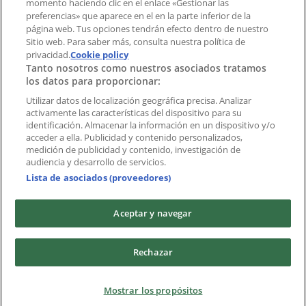
momento haciendo clic en el enlace «Gestionar las
preferencias» que aparece en el en la parte inferior de la
Marcas
página web. Tus opciones tendrán efecto dentro de nuestro
Marcas locales
Sitio web. Para saber más, consulta nuestra política de
Negocios
privacidad.
Cookie policy
Tanto nosotros como nuestros asociados tratamos
Negocios cercanos
los datos para proporcionar:
Productos
Productos locales
Utilizar datos de localización geográfica precisa. Analizar
activamente las características del dispositivo para su
Ciudades
identificación. Almacenar la información en un dispositivo y/o
acceder a ella. Publicidad y contenido personalizados,
Descargar la APP Tiendeo
medición de publicidad y contenido, investigación de
audiencia y desarrollo de servicios.
Lista de asociados (proveedores)
Aceptar y navegar
Copyright © Tiendeo ® 2026 · Shopfully Marketing S.L.U. –
Rechazar
Palau de Mar – 08039 Barcelona, Spain
Términos y condiciones
Política de privacidad
Mostrar los propósitos
Gestionar cookies