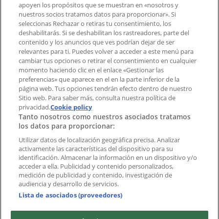
Notificar un folleto
apoyen los propósitos que se muestran en «nosotros y
¿Encontraste un problema en la web o en la
nuestros socios tratamos datos para proporcionar». Si
aplicación?
seleccionas Rechazar o retiras tu consentimiento, los
deshabilitarás. Si se deshabilitan los rastreadores, parte del
contenido y los anuncios que ves podrían dejar de ser
Índices
relevantes para ti. Puedes volver a acceder a este menú para
cambiar tus opciones o retirar el consentimiento en cualquier
momento haciendo clic en el enlace «Gestionar las
preferencias» que aparece en el en la parte inferior de la
Marcas
página web. Tus opciones tendrán efecto dentro de nuestro
Marcas locales
Sitio web. Para saber más, consulta nuestra política de
Negocios
privacidad.
Cookie policy
Tanto nosotros como nuestros asociados tratamos
Negocios cercanos
los datos para proporcionar:
Productos
Productos locales
Utilizar datos de localización geográfica precisa. Analizar
activamente las características del dispositivo para su
Ciudades
identificación. Almacenar la información en un dispositivo y/o
acceder a ella. Publicidad y contenido personalizados,
Descargar la APP Tiendeo
medición de publicidad y contenido, investigación de
audiencia y desarrollo de servicios.
Lista de asociados (proveedores)