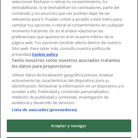
aplicación?
seleccionas Rechazar o retiras tu consentimiento, los
deshabilitarás. Si se deshabilitan los rastreadores, parte del
contenido y los anuncios que ves podrían dejar de ser
Índices
relevantes para ti. Puedes volver a acceder a este menú para
cambiar tus opciones o retirar el consentimiento en cualquier
momento haciendo clic en el enlace «Gestionar las
preferencias» que aparece en el en la parte inferior de la
Marcas
página web. Tus opciones tendrán efecto dentro de nuestro
Marcas locales
Sitio web. Para saber más, consulta nuestra política de
Negocios
privacidad.
Cookie policy
Tanto nosotros como nuestros asociados tratamos
Negocios cercanos
los datos para proporcionar:
Productos
Productos locales
Utilizar datos de localización geográfica precisa. Analizar
activamente las características del dispositivo para su
Ciudades
identificación. Almacenar la información en un dispositivo y/o
acceder a ella. Publicidad y contenido personalizados,
Descargar la APP Tiendeo
medición de publicidad y contenido, investigación de
audiencia y desarrollo de servicios.
Lista de asociados (proveedores)
Aceptar y navegar