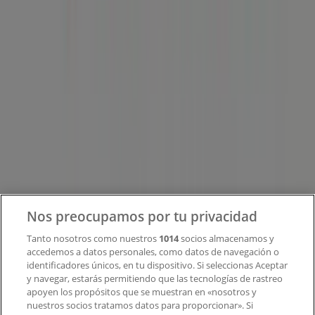
tecnológica que está reinventando las compras locales
en todo el mundo.
Tiendeo
¿Qué hacemos?
Soluciones para empresas
Noticias y prensa
Trabaja con nosotros
Contacto
Nos preocupamos por tu privacidad
Tanto nosotros como nuestros
1014
socios almacenamos y
accedemos a datos personales, como datos de navegación o
Contacto comercial y de marketing
identificadores únicos, en tu dispositivo. Si seleccionas Aceptar
Tienda mal colocada en el mapa
y navegar, estarás permitiendo que las tecnologías de rastreo
Notificar un folleto
apoyen los propósitos que se muestran en «nosotros y
¿Encontraste un problema en la web o en la
nuestros socios tratamos datos para proporcionar». Si