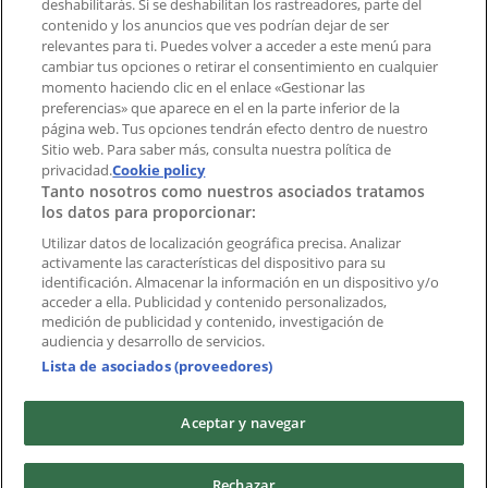
deshabilitarás. Si se deshabilitan los rastreadores, parte del
contenido y los anuncios que ves podrían dejar de ser
Índices
relevantes para ti. Puedes volver a acceder a este menú para
cambiar tus opciones o retirar el consentimiento en cualquier
momento haciendo clic en el enlace «Gestionar las
preferencias» que aparece en el en la parte inferior de la
Marcas
página web. Tus opciones tendrán efecto dentro de nuestro
Marcas locales
Sitio web. Para saber más, consulta nuestra política de
privacidad.
Cookie policy
Negocios
Tanto nosotros como nuestros asociados tratamos
Negocios cercanos
los datos para proporcionar:
Productos
Productos locales
Utilizar datos de localización geográfica precisa. Analizar
activamente las características del dispositivo para su
Ciudades
identificación. Almacenar la información en un dispositivo y/o
acceder a ella. Publicidad y contenido personalizados,
Descargar la APP Tiendeo
medición de publicidad y contenido, investigación de
audiencia y desarrollo de servicios.
Lista de asociados (proveedores)
Aceptar y navegar
Copyright © Tiendeo ® 2026 · Shopfully Marketing S.L.U. –
Rechazar