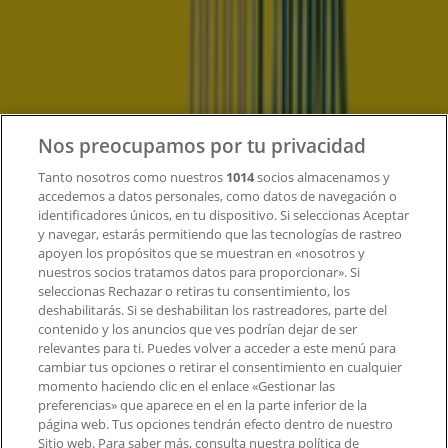
¿Qué hacemos?
Soluciones para empresas
Noticias y prensa
Trabaja con nosotros
Contacto
Nos preocupamos por tu privacidad
Tanto nosotros como nuestros
1014
socios almacenamos y
accedemos a datos personales, como datos de navegación o
Contacto comercial y de marketing
identificadores únicos, en tu dispositivo. Si seleccionas Aceptar
Tienda mal colocada en el mapa
y navegar, estarás permitiendo que las tecnologías de rastreo
Notificar un folleto
apoyen los propósitos que se muestran en «nosotros y
¿Encontraste un problema en la web o en la
nuestros socios tratamos datos para proporcionar». Si
aplicación?
seleccionas Rechazar o retiras tu consentimiento, los
deshabilitarás. Si se deshabilitan los rastreadores, parte del
contenido y los anuncios que ves podrían dejar de ser
Índices
relevantes para ti. Puedes volver a acceder a este menú para
cambiar tus opciones o retirar el consentimiento en cualquier
momento haciendo clic en el enlace «Gestionar las
preferencias» que aparece en el en la parte inferior de la
Marcas
página web. Tus opciones tendrán efecto dentro de nuestro
Marcas locales
Sitio web. Para saber más, consulta nuestra política de