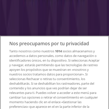
¿Qué hacemos?
Soluciones para empresas
Noticias y prensa
Trabaja con nosotros
Contacto
Nos preocupamos por tu privacidad
Tanto nosotros como nuestros
1014
socios almacenamos y
accedemos a datos personales, como datos de navegación o
Contacto comercial y de marketing
identificadores únicos, en tu dispositivo. Si seleccionas Aceptar
Tienda mal colocada en el mapa
y navegar, estarás permitiendo que las tecnologías de rastreo
Notificar un folleto
apoyen los propósitos que se muestran en «nosotros y
¿Encontraste un problema en la web o en la
nuestros socios tratamos datos para proporcionar». Si
aplicación?
seleccionas Rechazar o retiras tu consentimiento, los
deshabilitarás. Si se deshabilitan los rastreadores, parte del
contenido y los anuncios que ves podrían dejar de ser
Índices
relevantes para ti. Puedes volver a acceder a este menú para
cambiar tus opciones o retirar el consentimiento en cualquier
momento haciendo clic en el enlace «Gestionar las
preferencias» que aparece en el en la parte inferior de la