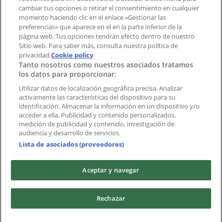
cambiar tus opciones o retirar el consentimiento en cualquier
momento haciendo clic en el enlace «Gestionar las
Índices
preferencias» que aparece en el en la parte inferior de la
página web. Tus opciones tendrán efecto dentro de nuestro
Sitio web. Para saber más, consulta nuestra política de
Marcas
privacidad.
Cookie policy
Tanto nosotros como nuestros asociados tratamos
Negocios
los datos para proporcionar:
Negocios cercanos
Productos
Utilizar datos de localización geográfica precisa. Analizar
activamente las características del dispositivo para su
Ciudades
identificación. Almacenar la información en un dispositivo y/o
acceder a ella. Publicidad y contenido personalizados,
Descargar la APP Tiendeo
medición de publicidad y contenido, investigación de
audiencia y desarrollo de servicios.
Lista de asociados (proveedores)
Aceptar y navegar
Copyright © Tiendeo ® 2026 · Shopfully Marketing S.L.U. –
Rechazar
Palau de Mar – 08039 Barcelona, Spain