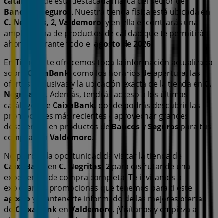
catálogos
de esta destacada marca del sector de
Bancos y Seguros
. Nuestra tienda física está ubicada en
C. Negritas, 2
,
Valdemoro
, y en ella encontrarás una
amplia gama de productos de calidad que te permitirán
ahorrar durante todo el
agosto de 2026
.
En Tiendeo te ofrecemos toda la información actualizada
sobre
CaixaBank
, como los horarios de apertura, las
ofertas exclusivas y la ubicación exacta de la tienda en
C.
Negritas, 2
. Además, tendrás acceso a los últimos
catálogos de
CaixaBank
, donde podrás descubrir las
promociones más recientes y aprovechar grandes
descuentos en productos de
Bancos y Seguros
para tus
compras en
Valdemoro
.
No pierdas la oportunidad de visitar la tienda de
CaixaBank
en
C. Negritas, 2
para disfrutar de una
experiencia de compra completa. Te invitamos a
explorar las promociones que tenemos para ti este
agosto
y mantenerte informado de las mejores ofertas
de
CaixaBank
en
Valdemoro
. ¡Visítanos y empieza a