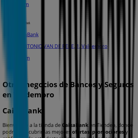
584 m
CaixaBank
C. ANTONIO VAN DE PERE, 1, Valdemoro
1.2 km
Otros negocios de Bancos y Seguros
en Valdemoro
CaixaBank
Bienvenido a la tienda de
CaixaBank
en Tiendeo, donde
podrás descubrir las mejores
ofertas
,
promociones
y