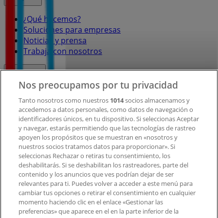
¿Qué hacemos?
Soluciones para empresas
Noticias y prensa
Trabaja con nosotros
Contacto
Nos preocupamos por tu privacidad
Tanto nosotros como nuestros
1014
socios almacenamos y
accedemos a datos personales, como datos de navegación o
Contacto comercial y de marketing
identificadores únicos, en tu dispositivo. Si seleccionas Aceptar
Tienda mal colocada en el mapa
y navegar, estarás permitiendo que las tecnologías de rastreo
Notificar un folleto
apoyen los propósitos que se muestran en «nosotros y
¿Encontraste un problema en la web o en la
nuestros socios tratamos datos para proporcionar». Si
aplicación?
seleccionas Rechazar o retiras tu consentimiento, los
deshabilitarás. Si se deshabilitan los rastreadores, parte del
contenido y los anuncios que ves podrían dejar de ser
Índices
relevantes para ti. Puedes volver a acceder a este menú para
cambiar tus opciones o retirar el consentimiento en cualquier
momento haciendo clic en el enlace «Gestionar las
preferencias» que aparece en el en la parte inferior de la