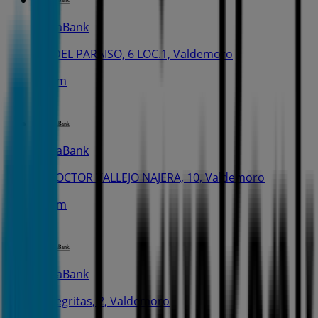
CaixaBank
PL. DEL PARAISO, 6 LOC.1, Valdemoro
260 m
CaixaBank
C. DOCTOR VALLEJO NAJERA, 10, Valdemoro
510 m
CaixaBank
C. Negritas, 2, Valdemoro