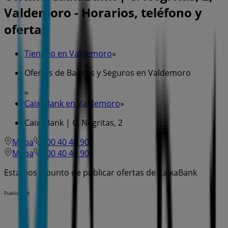
Valdemoro - Horarios, teléfono y
ofertas
Tiendeo en Valdemoro
»
Ofertas de Bancos y Seguros en Valdemoro
»
CaixaBank en Valdemoro
»
CaixaBank | C. Negritas, 2
Mapa
600 40 40 90
Mapa
600 40 40 90
Estamos a punto de publicar ofertas de CaixaBank
Publicidad