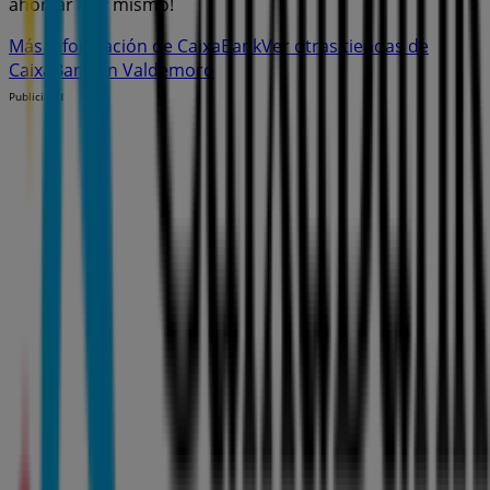
ahorrar hoy mismo!
Más información de CaixaBank
Ver otras tiendas de
CaixaBank en Valdemoro
Publicidad