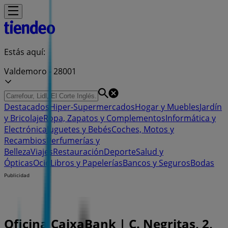
Estás aquí:
Valdemoro - 28001
Destacados
Hiper-Supermercados
Hogar y Muebles
Jardín
y Bricolaje
Ropa, Zapatos y Complementos
Informática y
Electrónica
Juguetes y Bebés
Coches, Motos y
Recambios
Perfumerías y
Belleza
Viajes
Restauración
Deporte
Salud y
Ópticas
Ocio
Libros y Papelerías
Bancos y Seguros
Bodas
Publicidad
Oficina CaixaBank | C. Negritas, 2,