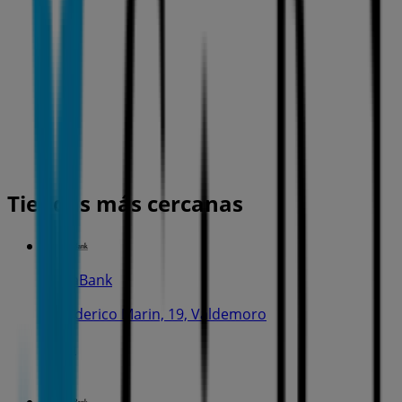
Tiendas más cercanas
CaixaBank
C. Federico Marin, 19, Valdemoro
13 m