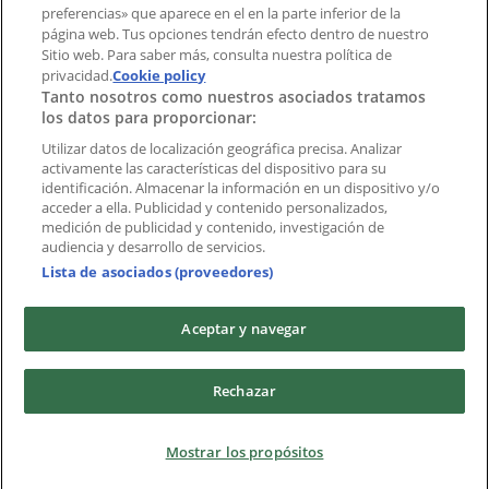
preferencias» que aparece en el en la parte inferior de la
Marcas
página web. Tus opciones tendrán efecto dentro de nuestro
Marcas locales
Sitio web. Para saber más, consulta nuestra política de
privacidad.
Cookie policy
Negocios
Tanto nosotros como nuestros asociados tratamos
Negocios cercanos
los datos para proporcionar:
Productos
Productos locales
Utilizar datos de localización geográfica precisa. Analizar
activamente las características del dispositivo para su
Ciudades
identificación. Almacenar la información en un dispositivo y/o
acceder a ella. Publicidad y contenido personalizados,
Descargar la APP Tiendeo
medición de publicidad y contenido, investigación de
audiencia y desarrollo de servicios.
Lista de asociados (proveedores)
Aceptar y navegar
Copyright © Tiendeo ® 2026 · Shopfully Marketing S.L.U. –
Rechazar
Palau de Mar – 08039 Barcelona, Spain
Términos y condiciones
Política de privacidad
Mostrar los propósitos
Gestionar cookies