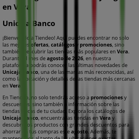
en Vera
Unicaja Banco
¡Bienvenido a Tiendeo! Aquí puedes encontrar no solo
las mejores
ofertas
,
catálogos
y
promociones
, sino
también descubrir las tiendas más populares en
Vera
.
Durante el mes de
agosto de 2026
, en nuestra
plataforma podrás conocer las últimas novedades de
Unicaja Banco
, una de las marcas más reconocidas, así
como la ubicación y detalles de las tiendas más cercanas
en
Vera
.
En Tiendeo, no solo tendrás acceso a
promociones
y
descuentos, sino también a información sobre las
tiendas físicas de tu ciudad. Explora los catálogos de
Unicaja Banco
, encuentra las tiendas en
Vera
y
descubre los productos con grandes descuentos para
ahorrar en tus compras este
agosto
. Además, te
mantenemos al tanto de las ubicaciones exactas,