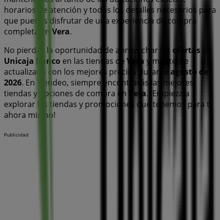
horarios de atención y todos los detalles necesarios para
que puedas disfrutar de una experiencia de compra
completa en
Vera
.
No pierdas la oportunidad de aprovechar las
ofertas
de
Unicaja Banco
en las tiendas de
Vera
y mantente
actualizado con los mejores precios durante
agosto de
2026
. En Tiendeo, siempre encontrarás las mejores
tiendas y opciones de compra en
Vera
. ¡Empieza a
explorar las tiendas y promociones que tenemos para ti
ahora mismo!
Publicidad