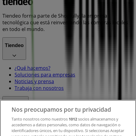
Tiendeo forma parte de Shopfully, la empresa
tecnológica que está reinventando las compras locales
en todo el mundo.
Tiendeo
¿Qué hacemos?
Soluciones para empresas
Noticias y prensa
Trabaja con nosotros
Contacto
Nos preocupamos por tu privacidad
Tanto nosotros como nuestros
1012
socios almacenamos y
accedemos a datos personales, como datos de navegación o
Contacto comercial y de marketing
identificadores únicos, en tu dispositivo. Si seleccionas Aceptar
Tienda mal colocada en el mapa