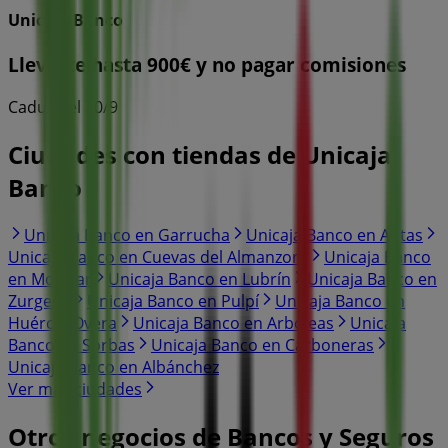
Unicaja Banco
Llevarte hasta 900€ y no pagar comisiones
Caduca el 30/9
Ciudades con tiendas de Unicaja
Banco
Unicaja Banco en Garrucha
Unicaja Banco en Antas
Unicaja Banco en Cuevas del Almanzora
Unicaja Banco
en Mojácar
Unicaja Banco en Lubrín
Unicaja Banco en
Zurgena
Unicaja Banco en Pulpí
Unicaja Banco en
Huércal-Overa
Unicaja Banco en Arboleas
Unicaja
Banco en Sorbas
Unicaja Banco en Carboneras
Unicaja Banco en Albánchez
Ver más ciudades
Otros negocios de Bancos y Seguros