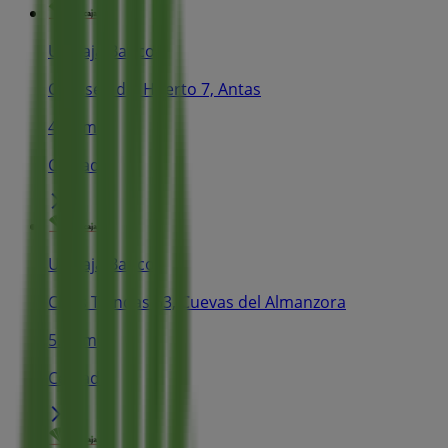
Unicaja Banco
Cl Paseo del Huerto 7, Antas
4.5 km
Cerrado
Unicaja Banco
Cl las Tiendas 53, Cuevas del Almanzora
5.6 km
Cerrado