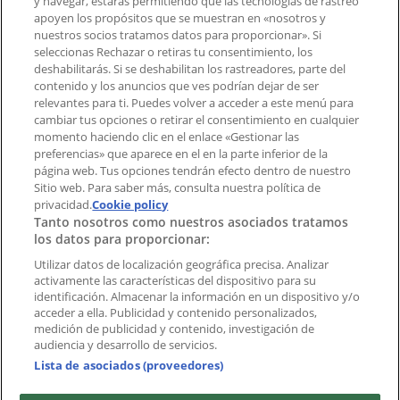
y navegar, estarás permitiendo que las tecnologías de rastreo
Notificar un folleto
apoyen los propósitos que se muestran en «nosotros y
¿Encontraste un problema en la web o en la
nuestros socios tratamos datos para proporcionar». Si
aplicación?
seleccionas Rechazar o retiras tu consentimiento, los
deshabilitarás. Si se deshabilitan los rastreadores, parte del
contenido y los anuncios que ves podrían dejar de ser
Índices
relevantes para ti. Puedes volver a acceder a este menú para
cambiar tus opciones o retirar el consentimiento en cualquier
momento haciendo clic en el enlace «Gestionar las
preferencias» que aparece en el en la parte inferior de la
Marcas
página web. Tus opciones tendrán efecto dentro de nuestro
Marcas locales
Sitio web. Para saber más, consulta nuestra política de
Negocios
privacidad.
Cookie policy
Tanto nosotros como nuestros asociados tratamos
Negocios cercanos
los datos para proporcionar:
Productos
Productos locales
Utilizar datos de localización geográfica precisa. Analizar
activamente las características del dispositivo para su
Ciudades
identificación. Almacenar la información en un dispositivo y/o
acceder a ella. Publicidad y contenido personalizados,
Descargar la APP Tiendeo
medición de publicidad y contenido, investigación de
audiencia y desarrollo de servicios.
Lista de asociados (proveedores)