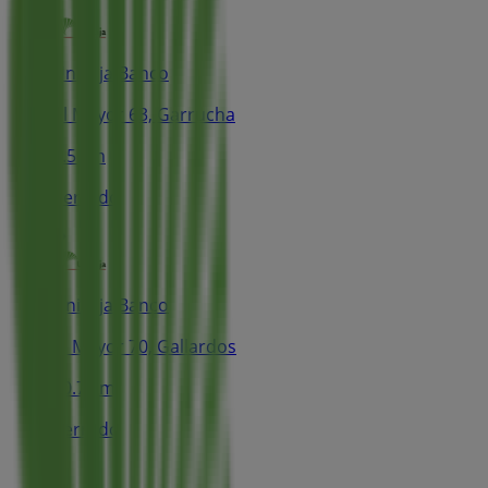
Unicaja Banco
Cl Mayor 63, Garrucha
8.5 km
Cerrado
Unicaja Banco
Cl Mayor 70, Gallardos
10.7 km
Cerrado