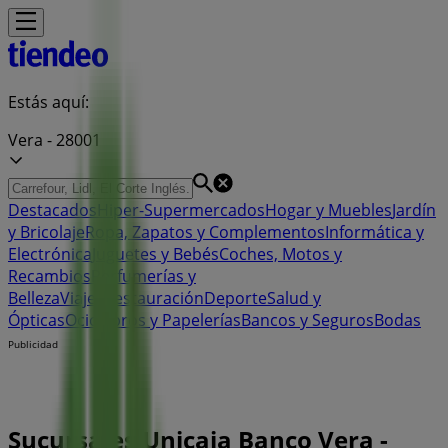
Estás aquí:
Vera - 28001
Destacados
Hiper-Supermercados
Hogar y Muebles
Jardín
y Bricolaje
Ropa, Zapatos y Complementos
Informática y
Electrónica
Juguetes y Bebés
Coches, Motos y
Recambios
Perfumerías y
Belleza
Viajes
Restauración
Deporte
Salud y
Ópticas
Ocio
Libros y Papelerías
Bancos y Seguros
Bodas
Publicidad
Sucursales Unicaja Banco Vera -