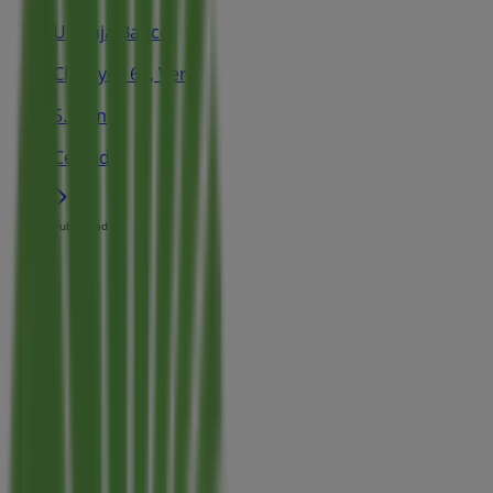
Unicaja Banco
Cl Mayor 64, Vera
5.9 km
Cerrado
Publicidad