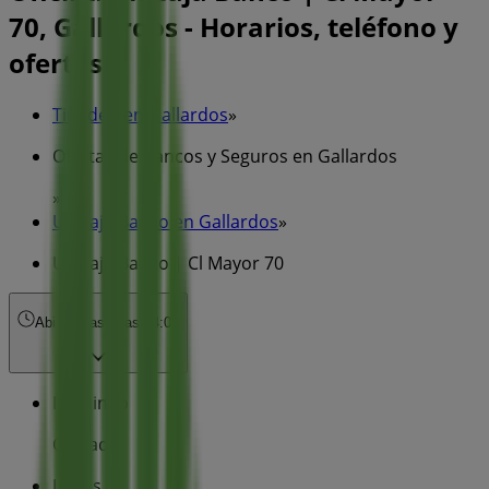
70, Gallardos - Horarios, teléfono y
ofertas
Tiendeo en Gallardos
»
Ofertas de Bancos y Seguros en Gallardos
»
Unicaja Banco en Gallardos
»
Unicaja Banco | Cl Mayor 70
Abierto
Hasta las 14:00
Domingo
Cerrado
Lunes