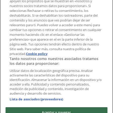
apoyen los propósitos que se muestran en «nosotros y
Tienda mal colocada en el mapa
nuestros socios tratamos datos para proporcionar». Si
Notificar un folleto
seleccionas Rechazar o retiras tu consentimiento, los
deshabilitarás. Si se deshabilitan los rastreadores, parte del
¿Encontraste un problema en la web o en la
contenido y los anuncios que ves podrían dejar de ser
aplicación?
relevantes para ti. Puedes volver a acceder a este menú para
cambiar tus opciones o retirar el consentimiento en cualquier
momento haciendo clic en el enlace «Gestionar las
Índices
preferencias» que aparece en el en la parte inferior de la
página web. Tus opciones tendrán efecto dentro de nuestro
Sitio web. Para saber más, consulta nuestra política de
Marcas
privacidad.
Cookie policy
Tanto nosotros como nuestros asociados tratamos
Negocios
los datos para proporcionar:
Negocios cercanos
Productos
Utilizar datos de localización geográfica precisa. Analizar
activamente las características del dispositivo para su
Ciudades
identificación. Almacenar la información en un dispositivo y/o
acceder a ella. Publicidad y contenido personalizados,
Descargar la APP Tiendeo
medición de publicidad y contenido, investigación de
audiencia y desarrollo de servicios.
Lista de asociados (proveedores)
Aceptar y navegar