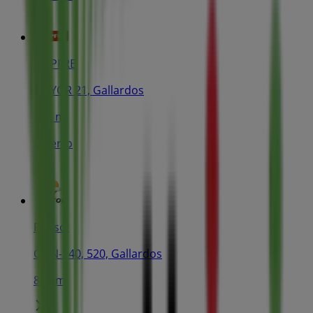
MAPFRE
MAYOR 21, Gallardos
284 m
Abierto
Repsol
CR N-340, 520, Gallardos
820 m