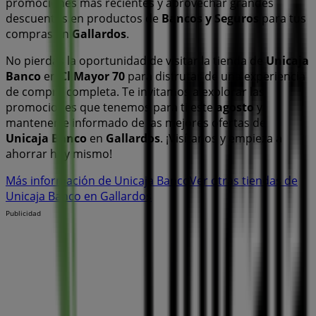
promociones más recientes y aprovechar grandes
descuentos en productos de
Bancos y Seguros
para tus
compras en
Gallardos
.
No pierdas la oportunidad de visitar la tienda de
Unicaja
Banco
en
Cl Mayor 70
para disfrutar de una experiencia
de compra completa. Te invitamos a explorar las
promociones que tenemos para ti este
agosto
y
mantenerte informado de las mejores ofertas de
Unicaja Banco
en
Gallardos
. ¡Visítanos y empieza a
ahorrar hoy mismo!
Más información de Unicaja Banco
Ver otras tiendas de
Unicaja Banco en Gallardos
Publicidad