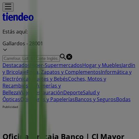
Estás aquí:
Gallardos - 28001
Destacados
Hiper-Supermercados
Hogar y Muebles
Jardín
y Bricolaje
Ropa, Zapatos y Complementos
Informática y
Electrónica
Juguetes y Bebés
Coches, Motos y
Recambios
Perfumerías y
Belleza
Viajes
Restauración
Deporte
Salud y
Ópticas
Ocio
Libros y Papelerías
Bancos y Seguros
Bodas
Publicidad
Oficina Unicaja Banco | Cl Mayor