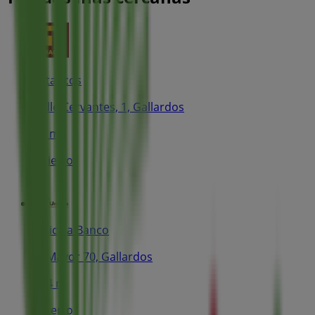
Estancos
Calle Cervantes, 1, Gallardos
61 m
Abierto
Unicaja Banco
Cl Mayor 70, Gallardos
124 m
Abierto