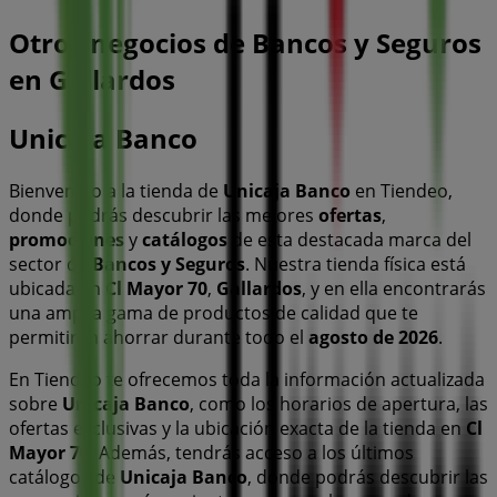
Otros negocios de Bancos y Seguros
en Gallardos
Unicaja Banco
Bienvenido a la tienda de
Unicaja Banco
en Tiendeo,
donde podrás descubrir las mejores
ofertas
,
promociones
y
catálogos
de esta destacada marca del
sector de
Bancos y Seguros
. Nuestra tienda física está
ubicada en
Cl Mayor 70
,
Gallardos
, y en ella encontrarás
una amplia gama de productos de calidad que te
permitirán ahorrar durante todo el
agosto de 2026
.
En Tiendeo te ofrecemos toda la información actualizada
sobre
Unicaja Banco
, como los horarios de apertura, las
ofertas exclusivas y la ubicación exacta de la tienda en
Cl
Mayor 70
. Además, tendrás acceso a los últimos
catálogos de
Unicaja Banco
, donde podrás descubrir las