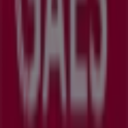
en Vigo
GAES
Bienvenido a la tienda de
GAES
en Tiendeo, donde
podrás descubrir las mejores
ofertas
,
promociones
y
catálogos
de esta destacada marca del sector de
Salud
y Ópticas
. Nuestra tienda física está ubicada en
C
Lepanto 9
,
Vigo
, y en ella encontrarás una amplia gama
de productos de calidad que te permitirán ahorrar
durante todo el
agosto de 2026
.
En Tiendeo te ofrecemos toda la información actualizada
sobre
GAES
, como los horarios de apertura, las ofertas
exclusivas y la ubicación exacta de la tienda en
C
Lepanto 9
. Además, tendrás acceso a los últimos
catálogos de
GAES
, donde podrás descubrir las
promociones más recientes y aprovechar grandes
descuentos en productos de
Salud y Ópticas
para tus