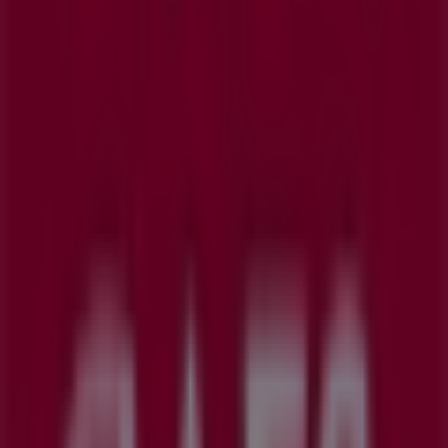
GAES
Urzaiz, 130, Vigo
457 m
Abierto
GAES
Avda Camelias 128, Vigo
1.8 km