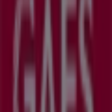
GAES
Avda De Marin 13, Cangas
6.6 km
GAES
PL de Ribadavia, 2, Redondela
10.2 km
Otros negocios de Salud y Ópticas