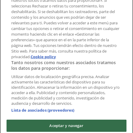
nuestros socios tratamos datos para proporcionar». Si
aplicación?
seleccionas Rechazar o retiras tu consentimiento, los
deshabilitarás. Si se deshabilitan los rastreadores, parte del
contenido y los anuncios que ves podrían dejar de ser
Índices
relevantes para ti. Puedes volver a acceder a este menú para
cambiar tus opciones o retirar el consentimiento en cualquier
momento haciendo clic en el enlace «Gestionar las
preferencias» que aparece en el en la parte inferior de la
Marcas
página web. Tus opciones tendrán efecto dentro de nuestro
Marcas locales
Sitio web. Para saber más, consulta nuestra política de
Negocios
privacidad.
Cookie policy
Tanto nosotros como nuestros asociados tratamos
Negocios cercanos
los datos para proporcionar:
Productos
Productos locales
Utilizar datos de localización geográfica precisa. Analizar
activamente las características del dispositivo para su
Ciudades
identificación. Almacenar la información en un dispositivo y/o
acceder a ella. Publicidad y contenido personalizados,
Descargar la APP Tiendeo
medición de publicidad y contenido, investigación de
audiencia y desarrollo de servicios.
Lista de asociados (proveedores)
Aceptar y navegar