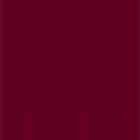
Tiendas más cercanas
GAES
C Lepanto 9, Vigo
411 m