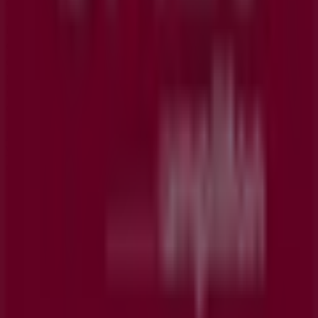
compras en
Vigo
.
No pierdas la oportunidad de visitar la tienda de
GAES
en
C Lepanto 9
para disfrutar de una experiencia de
compra completa. Te invitamos a explorar las
promociones que tenemos para ti este
agosto
y
mantenerte informado de las mejores ofertas de
GAES
en
Vigo
. ¡Visítanos y empieza a ahorrar hoy mismo!
Más información de GAES
Ver otras tiendas de GAES en
Vigo
Publicidad