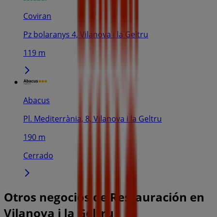
Coviran
Pz bolaranys 4, Vilanova i la Geltru
119 m
Abacus
Pl. Mediterrània, 8, Vilanova i la Geltru
190 m
Cerrado
Otros negocios de Restauración en
Vilanova i la Geltru