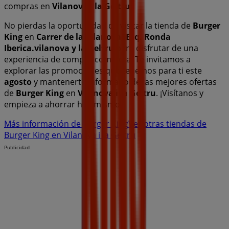
compras en
Vilanova i la Geltru
.
No pierdas la oportunidad de visitar la tienda de
Burger
King
en
Carrer de la Vilanova, Esq. Ronda
Iberica.vilanova y la Geltru
para disfrutar de una
experiencia de compra completa. Te invitamos a
explorar las promociones que tenemos para ti este
agosto
y mantenerte informado de las mejores ofertas
de
Burger King
en
Vilanova i la Geltru
. ¡Visítanos y
empieza a ahorrar hoy mismo!
Más información de Burger King
Ver otras tiendas de
Burger King en Vilanova i la Geltru
Publicidad