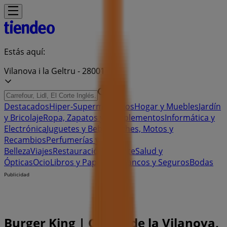
Estás aquí:
Vilanova i la Geltru - 28001
Destacados
Hiper-Supermercados
Hogar y Muebles
Jardín
y Bricolaje
Ropa, Zapatos y Complementos
Informática y
Electrónica
Juguetes y Bebés
Coches, Motos y
Recambios
Perfumerías y
Belleza
Viajes
Restauración
Deporte
Salud y
Ópticas
Ocio
Libros y Papelerías
Bancos y Seguros
Bodas
Publicidad
Burger King | Carrer de la Vilanova,