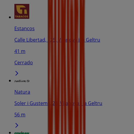
Estancos
Calle Libertad, 125, Vilanova i la Geltru
41 m
Cerrado
Natura
Soler i Gustems, 23, Vilanova i la Geltru
56 m