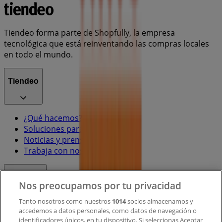
Tiendeo forma parte de Shopfully, la empresa
tecnológica que está reinventando las compras locales
en todo el mundo.
Tiendeo
¿Qué hacemos?
Soluciones para empresas
Noticias y prensa
Trabaja con nosotros
Contacto
Nos preocupamos por tu privacidad
Tanto nosotros como nuestros
1014
socios almacenamos y
accedemos a datos personales, como datos de navegación o
Contacto comercial y de marketing
identificadores únicos, en tu dispositivo. Si seleccionas Aceptar