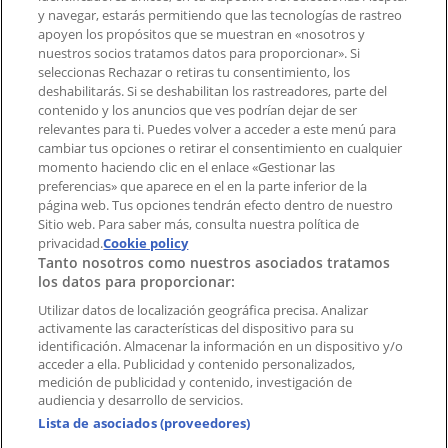
Tienda mal colocada en el mapa
y navegar, estarás permitiendo que las tecnologías de rastreo
Notificar un folleto
apoyen los propósitos que se muestran en «nosotros y
¿Encontraste un problema en la web o en la
nuestros socios tratamos datos para proporcionar». Si
aplicación?
seleccionas Rechazar o retiras tu consentimiento, los
deshabilitarás. Si se deshabilitan los rastreadores, parte del
contenido y los anuncios que ves podrían dejar de ser
Índices
relevantes para ti. Puedes volver a acceder a este menú para
cambiar tus opciones o retirar el consentimiento en cualquier
momento haciendo clic en el enlace «Gestionar las
preferencias» que aparece en el en la parte inferior de la
Marcas
página web. Tus opciones tendrán efecto dentro de nuestro
Marcas locales
Sitio web. Para saber más, consulta nuestra política de
Negocios
privacidad.
Cookie policy
Tanto nosotros como nuestros asociados tratamos
Negocios cercanos
los datos para proporcionar:
Productos
Productos locales
Utilizar datos de localización geográfica precisa. Analizar
activamente las características del dispositivo para su
Ciudades
identificación. Almacenar la información en un dispositivo y/o
acceder a ella. Publicidad y contenido personalizados,
Descargar la APP Tiendeo
medición de publicidad y contenido, investigación de
audiencia y desarrollo de servicios.
Lista de asociados (proveedores)