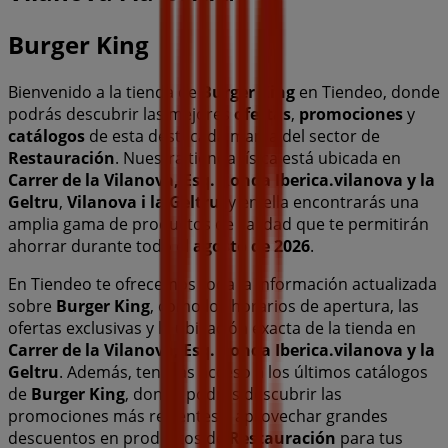
Burger King
Bienvenido a la tienda de
Burger King
en Tiendeo, donde
podrás descubrir las mejores
ofertas
,
promociones
y
catálogos
de esta destacada marca del sector de
Restauración
. Nuestra tienda física está ubicada en
Carrer de la Vilanova, Esq. Ronda Iberica.vilanova y la
Geltru
,
Vilanova i la Geltru
, y en ella encontrarás una
amplia gama de productos de calidad que te permitirán
ahorrar durante todo el
agosto de 2026
.
En Tiendeo te ofrecemos toda la información actualizada
sobre
Burger King
, como los horarios de apertura, las
ofertas exclusivas y la ubicación exacta de la tienda en
Carrer de la Vilanova, Esq. Ronda Iberica.vilanova y la
Geltru
. Además, tendrás acceso a los últimos catálogos
de
Burger King
, donde podrás descubrir las
promociones más recientes y aprovechar grandes
descuentos en productos de
Restauración
para tus