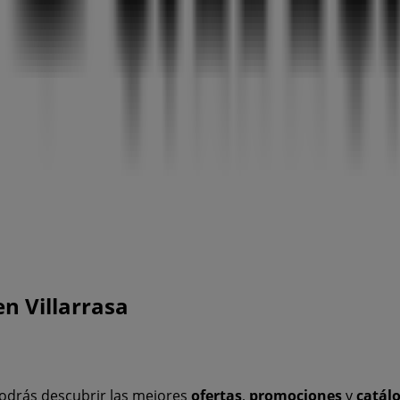
n Villarrasa
odrás descubrir las mejores
ofertas
,
promociones
y
catál