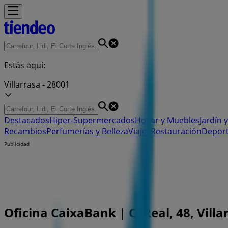
Estás aquí:
Villarrasa - 28001
Destacados
Hiper-Supermercados
Hogar y Muebles
Jardín y
Recambios
Perfumerías y Belleza
Viajes
Restauración
Depor
Publicidad
Oficina CaixaBank | C. Real, 48, Villa