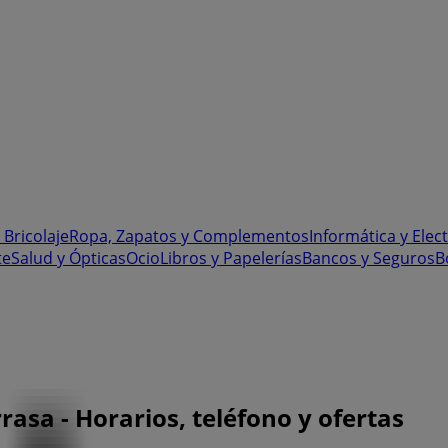
 Bricolaje
Ropa, Zapatos y Complementos
Informática y Elec
te
Salud y Ópticas
Ocio
Libros y Papelerías
Bancos y Seguros
B
rrasa - Horarios, teléfono y ofertas