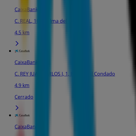
CaixaBank
C. REAL, 100, Palma del Condado
4.5 km
CaixaBank
C. REY JUAN CARLOS I, 1, Palma del Condado
4.9 km
Cerrado
CaixaBank