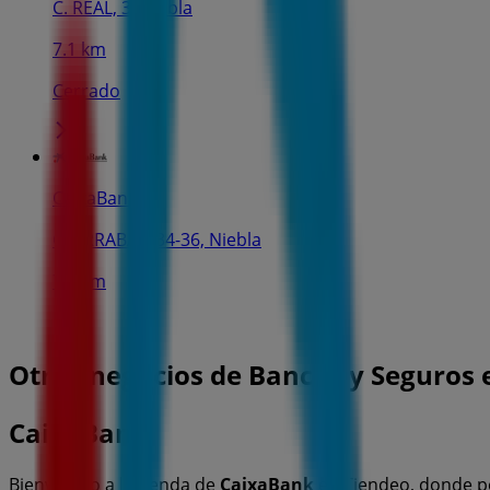
C. REAL, 3, Niebla
7.1 km
Cerrado
CaixaBank
C. ARRABAL, 34-36, Niebla
7.2 km
Otros negocios de Bancos y Seguros e
CaixaBank
Bienvenido a la tienda de
CaixaBank
en Tiendeo, donde p