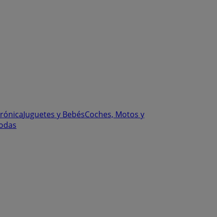
trónica
Juguetes y Bebés
Coches, Motos y
odas