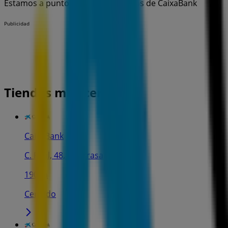
Estamos a punto de publicar ofertas de CaixaBank
Publicidad
Tiendas más cercanas
CaixaBank
C. Real, 48, Villarrasa
190 m
Cerrado