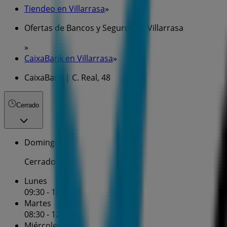
Tiendeo en Villarrasa
»
Ofertas de Bancos y Seguros en Villarrasa
»
CaixaBank en Villarrasa
»
CaixaBank | C. Real, 48
Cerrado
Domingo
Cerrado
Lunes
09:30 - 14:00
Martes
08:30 - 12:00
Miércoles