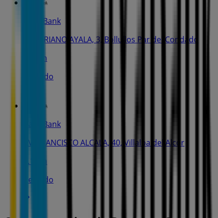
CaixaBank
C. MARIANO AYALA, 3, Bollullos Par del Condado
5.6 km
Cerrado
CaixaBank
AV. FRANCISCO ALCALA, 40, Villalba del Alcor
7.1 km
Cerrado