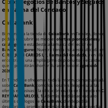
Otros negocios de Bancos y Seguros
en Palma del Condado
CaixaBank
Bienvenido a la tienda de
CaixaBank
en Tiendeo, donde
podrás descubrir las mejores
ofertas
,
promociones
y
catálogos
de esta destacada marca del sector de
Bancos y Seguros
. Nuestra tienda física está ubicada en
C. REY JUAN CARLOS I, 1
,
Palma del Condado
, y en ella
encontrarás una amplia gama de productos de calidad
que te permitirán ahorrar durante todo el
agosto de
2026
.
En Tiendeo te ofrecemos toda la información actualizada
sobre
CaixaBank
, como los horarios de apertura, las
ofertas exclusivas y la ubicación exacta de la tienda en
C.
REY JUAN CARLOS I, 1
. Además, tendrás acceso a los
últimos catálogos de
CaixaBank
, donde podrás
descubrir las promociones más recientes y aprovechar