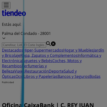
Estás aquí:
Palma del Condado - 28001
Destacados
Hiper-Supermercados
Hogar y Muebles
Jardín
y Bricolaje
Ropa, Zapatos y Complementos
Informática y
Electrónica
Juguetes y Bebés
Coches, Motos y
Recambios
Perfumerías y
Belleza
Viajes
Restauración
Deporte
Salud y
Ópticas
Ocio
Libros y Papelerías
Bancos y Seguros
Bodas
Publicidad
Oficina CaixaBank | C. REY JUAN