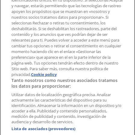
identificadores únicos, en tu dispositivo. Si seleccionas Aceptar
Tienda mal colocada en el mapa
y navegar, estarás permitiendo que las tecnologías de rastreo
Notificar un folleto
apoyen los propósitos que se muestran en «nosotros y
¿Encontraste un problema en la web o en la
nuestros socios tratamos datos para proporcionar». Si
aplicación?
seleccionas Rechazar o retiras tu consentimiento, los
deshabilitarás. Si se deshabilitan los rastreadores, parte del
contenido y los anuncios que ves podrían dejar de ser
Índices
relevantes para ti. Puedes volver a acceder a este menú para
cambiar tus opciones o retirar el consentimiento en cualquier
momento haciendo clic en el enlace «Gestionar las
preferencias» que aparece en el en la parte inferior de la
Marcas
página web. Tus opciones tendrán efecto dentro de nuestro
Marcas locales
Sitio web. Para saber más, consulta nuestra política de
Negocios
privacidad.
Cookie policy
Tanto nosotros como nuestros asociados tratamos
Negocios cercanos
los datos para proporcionar:
Productos
Productos locales
Utilizar datos de localización geográfica precisa. Analizar
activamente las características del dispositivo para su
Ciudades
identificación. Almacenar la información en un dispositivo y/o
acceder a ella. Publicidad y contenido personalizados,
Descargar la APP Tiendeo
medición de publicidad y contenido, investigación de
audiencia y desarrollo de servicios.
Lista de asociados (proveedores)