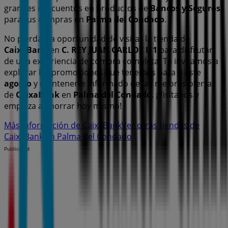
grandes descuentos en productos de
Bancos y Seguros
para tus compras en
Palma del Condado
.
No pierdas la oportunidad de visitar la tienda de
CaixaBank
en
C. REY JUAN CARLOS I, 1
para disfrutar
de una experiencia de compra completa. Te invitamos a
explorar las promociones que tenemos para ti este
agosto
y mantenerte informado de las mejores ofertas
de
CaixaBank
en
Palma del Condado
. ¡Visítanos y
empieza a ahorrar hoy mismo!
Más información de CaixaBank
Ver otras tiendas de
CaixaBank en Palma del Condado
Publicidad