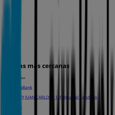
Tiendas más cercanas
CaixaBank
C. REY JUAN CARLOS I, 1, Palma del Condado
69 m