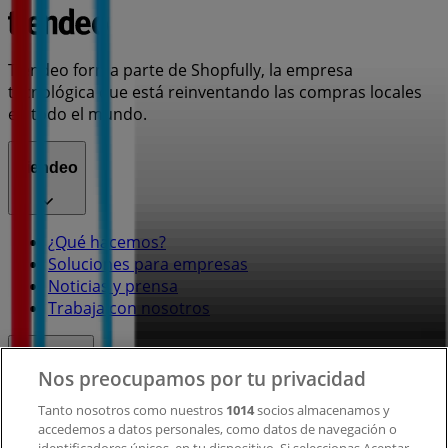
Tiendeo forma parte de Shopfully, la empresa
tecnológica que está reinventando las compras locales
en todo el mundo.
Tiendeo
¿Qué hacemos?
Soluciones para empresas
Noticias y prensa
Trabaja con nosotros
Contacto
Nos preocupamos por tu privacidad
Tanto nosotros como nuestros
1014
socios almacenamos y
accedemos a datos personales, como datos de navegación o
Contacto comercial y de marketing