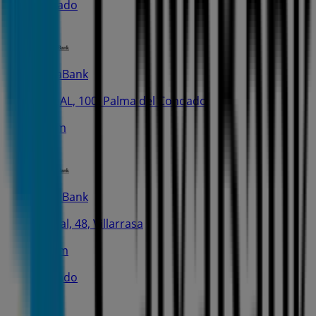
Cerrado
CaixaBank
C. REAL, 100, Palma del Condado
379 m
CaixaBank
C. Real, 48, Villarrasa
4.7 km
Cerrado