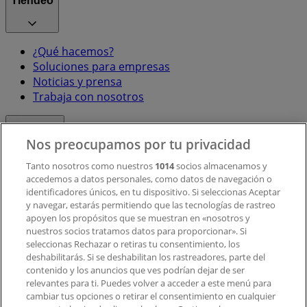
Tiendeo
¿Qué hacemos?
Soluciones para empresas
Noticias y prensa
Trabaja con nosotros
Contacto
Nos preocupamos por tu privacidad
Tanto nosotros como nuestros
1014
socios almacenamos y
accedemos a datos personales, como datos de navegación o
Contacto comercial y de marketing
identificadores únicos, en tu dispositivo. Si seleccionas Aceptar
Tienda mal colocada en el mapa
y navegar, estarás permitiendo que las tecnologías de rastreo
Notificar un folleto
apoyen los propósitos que se muestran en «nosotros y
¿Encontraste un problema en la web o en la
nuestros socios tratamos datos para proporcionar». Si
aplicación?
seleccionas Rechazar o retiras tu consentimiento, los
deshabilitarás. Si se deshabilitan los rastreadores, parte del
contenido y los anuncios que ves podrían dejar de ser
Índices
relevantes para ti. Puedes volver a acceder a este menú para
cambiar tus opciones o retirar el consentimiento en cualquier