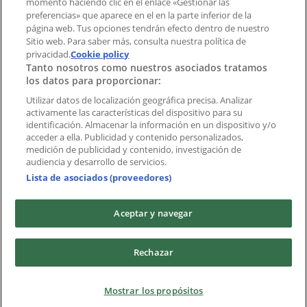
momento haciendo clic en el enlace «Gestionar las
preferencias» que aparece en el en la parte inferior de la
Marcas
página web. Tus opciones tendrán efecto dentro de nuestro
Marcas locales
Sitio web. Para saber más, consulta nuestra política de
privacidad.
Negocios
Cookie policy
Tanto nosotros como nuestros asociados tratamos
Negocios cercanos
los datos para proporcionar:
Productos
Productos locales
Utilizar datos de localización geográfica precisa. Analizar
activamente las características del dispositivo para su
Ciudades
identificación. Almacenar la información en un dispositivo y/o
acceder a ella. Publicidad y contenido personalizados,
Descargar la APP Tiendeo
medición de publicidad y contenido, investigación de
audiencia y desarrollo de servicios.
Lista de asociados (proveedores)
Aceptar y navegar
Copyright © Tiendeo ® 2026 · Shopfully Marketing S.L.U. –
Rechazar
Palau de Mar – 08039 Barcelona, Spain
Términos y condiciones
Política de privacidad
Mostrar los propósitos
Gestionar cookies