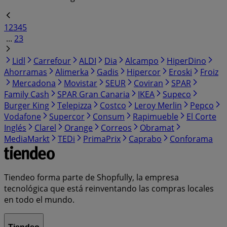
1
2
3
4
5
...
23
Lidl
Carrefour
ALDI
Dia
Alcampo
HiperDino
Ahorramas
Alimerka
Gadis
Hipercor
Eroski
Froiz
Mercadona
Movistar
SEUR
Coviran
SPAR
Family Cash
SPAR Gran Canaria
IKEA
Supeco
Burger King
Telepizza
Costco
Leroy Merlin
Pepco
Vodafone
Supercor
Consum
Rapimueble
El Corte
Inglés
Clarel
Orange
Correos
Obramat
MediaMarkt
TEDi
PrimaPrix
Caprabo
Conforama
Tiendeo forma parte de Shopfully, la empresa
tecnológica que está reinventando las compras locales
en todo el mundo.