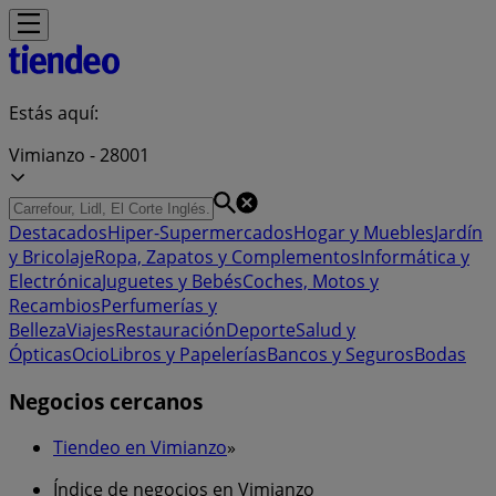
Estás aquí:
Vimianzo - 28001
Destacados
Hiper-Supermercados
Hogar y Muebles
Jardín
y Bricolaje
Ropa, Zapatos y Complementos
Informática y
Electrónica
Juguetes y Bebés
Coches, Motos y
Recambios
Perfumerías y
Belleza
Viajes
Restauración
Deporte
Salud y
Ópticas
Ocio
Libros y Papelerías
Bancos y Seguros
Bodas
Negocios cercanos
Tiendeo en Vimianzo
»
Índice de negocios en Vimianzo