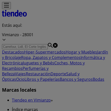
Estás aquí:
Vimianzo - 28001
Destacados
Hiper-Supermercados
Hogar y Muebles
Jardín
y Bricolaje
Ropa, Zapatos y Complementos
Informática y
Electrónica
Juguetes y Bebés
Coches, Motos y
Recambios
Perfumerías y
Belleza
Viajes
Restauración
Deporte
Salud y
Ópticas
Ocio
Libros y Papelerías
Bancos y Seguros
Bodas
Marcas locales
Tiendeo en Vimianzo
»
Índice marcas