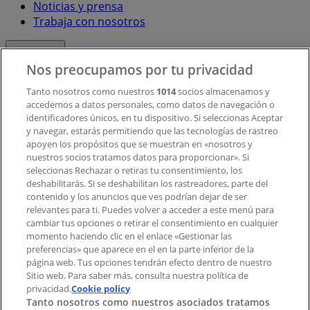
Noticias y prensa
Trabaja con nosotros
Contacto
Nos preocupamos por tu privacidad
Tanto nosotros como nuestros
1014
socios almacenamos y
accedemos a datos personales, como datos de navegación o
Contacto comercial y de marketing
identificadores únicos, en tu dispositivo. Si seleccionas Aceptar
Tienda mal colocada en el mapa
y navegar, estarás permitiendo que las tecnologías de rastreo
Notificar un folleto
apoyen los propósitos que se muestran en «nosotros y
¿Encontraste un problema en la web o en la
nuestros socios tratamos datos para proporcionar». Si
aplicación?
seleccionas Rechazar o retiras tu consentimiento, los
deshabilitarás. Si se deshabilitan los rastreadores, parte del
contenido y los anuncios que ves podrían dejar de ser
Índices
relevantes para ti. Puedes volver a acceder a este menú para
cambiar tus opciones o retirar el consentimiento en cualquier
momento haciendo clic en el enlace «Gestionar las
preferencias» que aparece en el en la parte inferior de la
Marcas
página web. Tus opciones tendrán efecto dentro de nuestro
Marcas locales
Sitio web. Para saber más, consulta nuestra política de
privacidad.
Negocios
Cookie policy
Tanto nosotros como nuestros asociados tratamos
Negocios cercanos