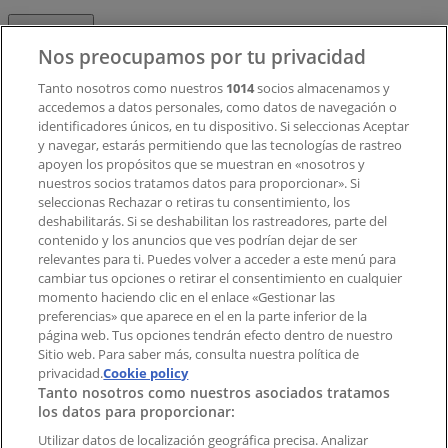
Contacto
Nos preocupamos por tu privacidad
Tanto nosotros como nuestros
1014
socios almacenamos y
accedemos a datos personales, como datos de navegación o
Contacto comercial y de marketing
identificadores únicos, en tu dispositivo. Si seleccionas Aceptar
Tienda mal colocada en el mapa
y navegar, estarás permitiendo que las tecnologías de rastreo
Notificar un folleto
apoyen los propósitos que se muestran en «nosotros y
¿Encontraste un problema en la web o en la
nuestros socios tratamos datos para proporcionar». Si
aplicación?
seleccionas Rechazar o retiras tu consentimiento, los
deshabilitarás. Si se deshabilitan los rastreadores, parte del
contenido y los anuncios que ves podrían dejar de ser
Índices
relevantes para ti. Puedes volver a acceder a este menú para
cambiar tus opciones o retirar el consentimiento en cualquier
momento haciendo clic en el enlace «Gestionar las
preferencias» que aparece en el en la parte inferior de la
Marcas
página web. Tus opciones tendrán efecto dentro de nuestro
Marcas locales
Sitio web. Para saber más, consulta nuestra política de
privacidad.
Negocios
Cookie policy
Tanto nosotros como nuestros asociados tratamos
Negocios cercanos
los datos para proporcionar:
Productos
Productos locales
Utilizar datos de localización geográfica precisa. Analizar