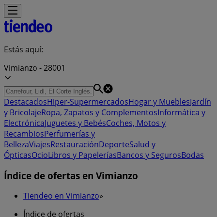
Estás aquí:
Vimianzo - 28001
Destacados
Hiper-Supermercados
Hogar y Muebles
Jardín
y Bricolaje
Ropa, Zapatos y Complementos
Informática y
Electrónica
Juguetes y Bebés
Coches, Motos y
Recambios
Perfumerías y
Belleza
Viajes
Restauración
Deporte
Salud y
Ópticas
Ocio
Libros y Papelerías
Bancos y Seguros
Bodas
Índice de ofertas en Vimianzo
Tiendeo en Vimianzo
»
Índice de ofertas