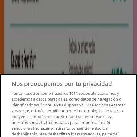
en todo el mundo.
Tiendeo
¿Qué hacemos?
Soluciones para empresas
Noticias y prensa
Trabaja con nosotros
Contacto
Nos preocupamos por tu privacidad
Tanto nosotros como nuestros
1014
socios almacenamos y
accedemos a datos personales, como datos de navegación o
Contacto comercial y de marketing
identificadores únicos, en tu dispositivo. Si seleccionas Aceptar
Tienda mal colocada en el mapa
y navegar, estarás permitiendo que las tecnologías de rastreo
Notificar un folleto
apoyen los propósitos que se muestran en «nosotros y
¿Encontraste un problema en la web o en la
nuestros socios tratamos datos para proporcionar». Si
aplicación?
seleccionas Rechazar o retiras tu consentimiento, los
deshabilitarás. Si se deshabilitan los rastreadores, parte del