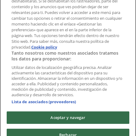
deshabilitarás. Si se deshabilitan los rastreadores, parte del
contenido y los anuncios que ves podrían dejar de ser
Índices
relevantes para ti. Puedes volver a acceder a este menú para
cambiar tus opciones o retirar el consentimiento en cualquier
momento haciendo clic en el enlace «Gestionar las
preferencias» que aparece en el en la parte inferior de la
Marcas
página web. Tus opciones tendrán efecto dentro de nuestro
Marcas locales
Sitio web. Para saber más, consulta nuestra política de
Negocios
privacidad.
Cookie policy
Tanto nosotros como nuestros asociados tratamos
Negocios cercanos
los datos para proporcionar:
Productos
Productos locales
Utilizar datos de localización geográfica precisa. Analizar
activamente las características del dispositivo para su
Ciudades
identificación. Almacenar la información en un dispositivo y/o
acceder a ella. Publicidad y contenido personalizados,
Descargar la APP Tiendeo
medición de publicidad y contenido, investigación de
audiencia y desarrollo de servicios.
Lista de asociados (proveedores)
Aceptar y navegar
Copyright © Tiendeo ® 2026 · Shopfully Marketing S.L.U. –
Rechazar