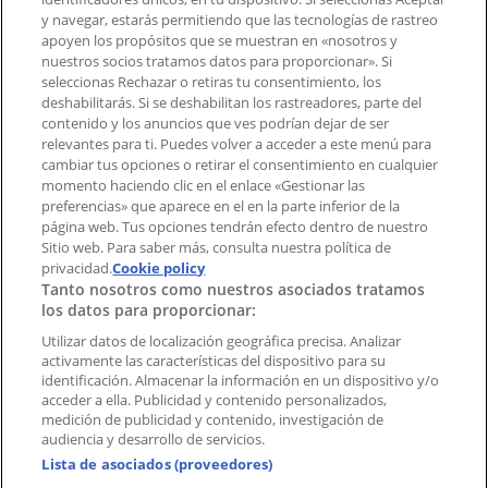
Tienda mal colocada en el mapa
y navegar, estarás permitiendo que las tecnologías de rastreo
Notificar un folleto
apoyen los propósitos que se muestran en «nosotros y
¿Encontraste un problema en la web o en la
nuestros socios tratamos datos para proporcionar». Si
aplicación?
seleccionas Rechazar o retiras tu consentimiento, los
deshabilitarás. Si se deshabilitan los rastreadores, parte del
contenido y los anuncios que ves podrían dejar de ser
Índices
relevantes para ti. Puedes volver a acceder a este menú para
cambiar tus opciones o retirar el consentimiento en cualquier
momento haciendo clic en el enlace «Gestionar las
preferencias» que aparece en el en la parte inferior de la
Marcas
página web. Tus opciones tendrán efecto dentro de nuestro
Marcas locales
Sitio web. Para saber más, consulta nuestra política de
Negocios
privacidad.
Cookie policy
Tanto nosotros como nuestros asociados tratamos
Negocios cercanos
los datos para proporcionar:
Productos
Productos locales
Utilizar datos de localización geográfica precisa. Analizar
activamente las características del dispositivo para su
Ciudades
identificación. Almacenar la información en un dispositivo y/o
acceder a ella. Publicidad y contenido personalizados,
Descargar la APP Tiendeo
medición de publicidad y contenido, investigación de
audiencia y desarrollo de servicios.
Lista de asociados (proveedores)