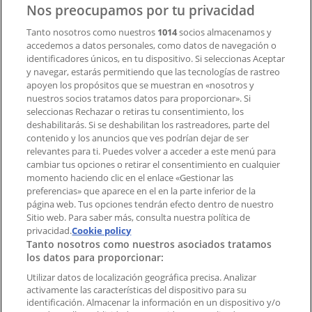
Nos preocupamos por tu privacidad
Tanto nosotros como nuestros
1014
socios almacenamos y
accedemos a datos personales, como datos de navegación o
Contacto comercial y de marketing
identificadores únicos, en tu dispositivo. Si seleccionas Aceptar
Tienda mal colocada en el mapa
y navegar, estarás permitiendo que las tecnologías de rastreo
Notificar un folleto
apoyen los propósitos que se muestran en «nosotros y
¿Encontraste un problema en la web o en la
nuestros socios tratamos datos para proporcionar». Si
aplicación?
seleccionas Rechazar o retiras tu consentimiento, los
deshabilitarás. Si se deshabilitan los rastreadores, parte del
contenido y los anuncios que ves podrían dejar de ser
Índices
relevantes para ti. Puedes volver a acceder a este menú para
cambiar tus opciones o retirar el consentimiento en cualquier
momento haciendo clic en el enlace «Gestionar las
preferencias» que aparece en el en la parte inferior de la
Marcas
página web. Tus opciones tendrán efecto dentro de nuestro
Marcas locales
Sitio web. Para saber más, consulta nuestra política de
Negocios
privacidad.
Cookie policy
Tanto nosotros como nuestros asociados tratamos
Negocios cercanos
los datos para proporcionar:
Productos
Productos locales
Utilizar datos de localización geográfica precisa. Analizar
activamente las características del dispositivo para su
Ciudades
identificación. Almacenar la información en un dispositivo y/o