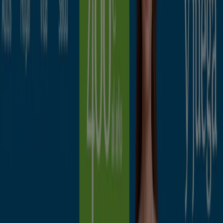
MAPFRE
Promociones
Caduca el 15/8
Cuenca
Pelayo Seguros