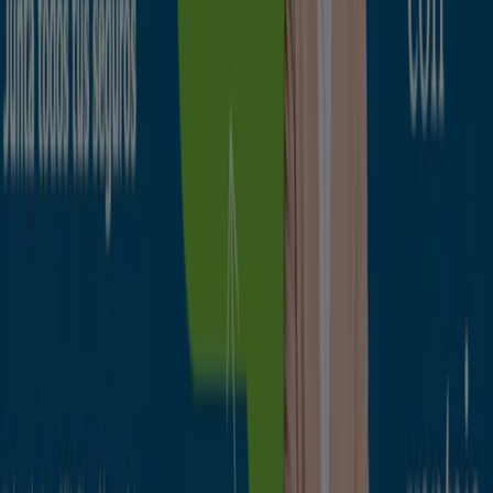
Catálogos de Bancos y Seguros en
Cuenca
Volantes y las mejores ofertas en
Cuenca
supermercados
jardín y bricolaje
Freidora de aire
patinete
eléctrico
viajes
aceite de oliva
comida
asiática
aguacates
bomba de agua
Bancos y Seguros en otras ciudades