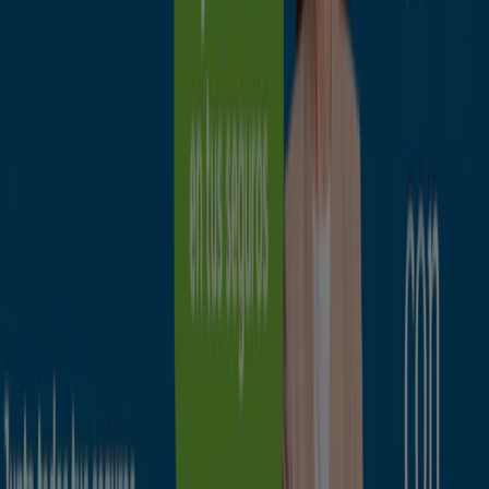
Promoción
Caduca el 31/8
Cuenca
Ahorrar es aún más fácil con la aplicación.
Puedes encontrar las mejores ofertas de los
negocios más cercanos, guardarlas y crear tu lista
de ahorro, todo desde tu celular.
DESCARGA LA APLICACIÓN
Publicidad