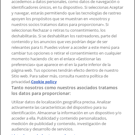
accedemos a datos personales, como datos de navegación o
Contacto comercial y de marketing
identificadores únicos, en tu dispositivo. Si seleccionas Aceptar
Tienda mal colocada en el mapa
y navegar, estarás permitiendo que las tecnologías de rastreo
Notificar un folleto
apoyen los propósitos que se muestran en «nosotros y
¿Encontraste un problema en la web o en la
nuestros socios tratamos datos para proporcionar». Si
aplicación?
seleccionas Rechazar o retiras tu consentimiento, los
deshabilitarás. Si se deshabilitan los rastreadores, parte del
contenido y los anuncios que ves podrían dejar de ser
Índices
relevantes para ti. Puedes volver a acceder a este menú para
cambiar tus opciones o retirar el consentimiento en cualquier
momento haciendo clic en el enlace «Gestionar las
preferencias» que aparece en el en la parte inferior de la
Marcas
página web. Tus opciones tendrán efecto dentro de nuestro
Marcas locales
Sitio web. Para saber más, consulta nuestra política de
Negocios
privacidad.
Cookie policy
Tanto nosotros como nuestros asociados tratamos
Negocios cercanos
los datos para proporcionar:
Productos
Productos locales
Utilizar datos de localización geográfica precisa. Analizar
activamente las características del dispositivo para su
Ciudades
identificación. Almacenar la información en un dispositivo y/o
acceder a ella. Publicidad y contenido personalizados,
Descargar la APP Tiendeo
medición de publicidad y contenido, investigación de
audiencia y desarrollo de servicios.