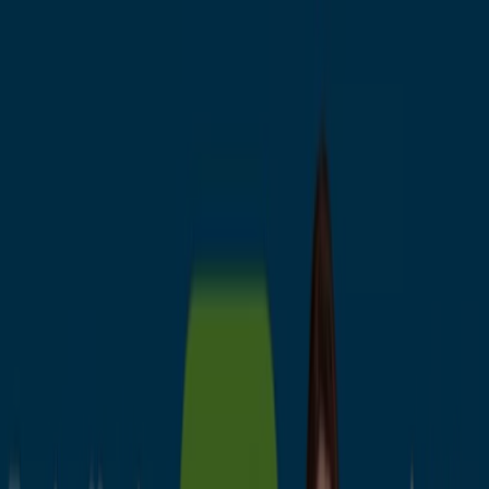
Estás aquí:
Cuenca - 28001
Destacados
Hiper-Supermercados
Hogar y Muebles
Jardín
y Bricolaje
Ropa, Zapatos y Complementos
Informática y
Electrónica
Juguetes y Bebés
Coches, Motos y
Recambios
Perfumerías y
Belleza
Viajes
Restauración
Deporte
Salud y
Ópticas
Ocio
Libros y Papelerías
Bancos y Seguros
Bodas
Publicidad
Bancos y aseguradoras en Cuenca -