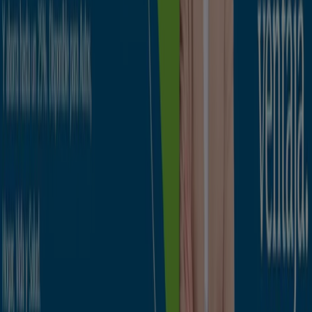
Madrid
Barcelona
Valencia
Sevilla
Zaragoza
Ver más ciudades
La categoría
Bancos
reune los catálogos de
promociones de los Bancos. Dichos catálogos no son
constantes pero si que pueden resultar de gran interés.
Lo que es muy importante es la localización de dichos
bancos
o de los
cajeros automáticos
, tan necesarios en
cualquier momento. Aquí encontrarás localizadas todas
las oficinas de los
bancos
más importantes.
Ir a ofertas de Bancos y Seguros
Publicidad