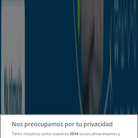
Tiendeo forma parte de Shopfully, la empresa
tecnológica que está reinventando las compras locales
en todo el mundo.
Tiendeo
¿Qué hacemos?
Soluciones para empresas
Noticias y prensa
Trabaja con nosotros
Contacto
Nos preocupamos por tu privacidad
Tanto nosotros como nuestros
1014
socios almacenamos y