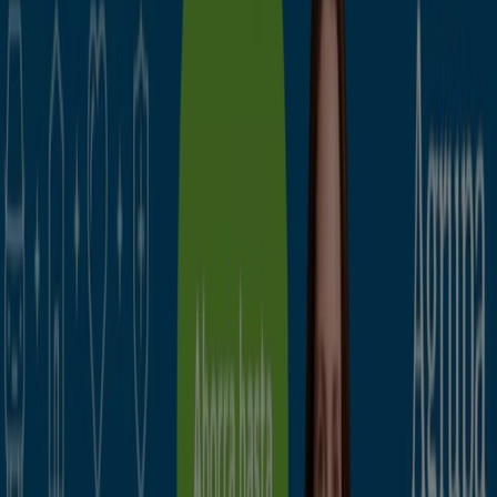
Descuentos, ofertas y promociones
Tiendeo en Cuenca
»
Ofertas de Bancos y Seguros en Cuenca
Mutua Madrileña
Tu seguro de hogar ¡por solo 150€!
Caduca el 30/9
Cuenca
Promo Tiendeo
Vota al mejor comercio del año