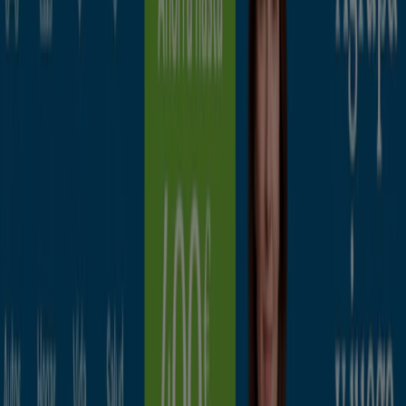
Caduca el 21/9
Cuenca
BBVA
Sin comisiones y hasta 1.060€ ¡te sale a
cuenta!
Caduca el 15/9
Cuenca
EVO Banco
Cuenta digital
Caduca el 14/9
Cuenca
Publicidad