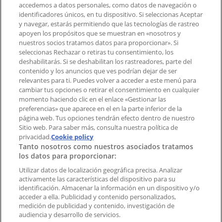
accedemos a datos personales, como datos de navegación o
Contacto comercial y de marketing
identificadores únicos, en tu dispositivo. Si seleccionas Aceptar
Tienda mal colocada en el mapa
y navegar, estarás permitiendo que las tecnologías de rastreo
Notificar un folleto
apoyen los propósitos que se muestran en «nosotros y
¿Encontraste un problema en la web o en la
nuestros socios tratamos datos para proporcionar». Si
aplicación?
seleccionas Rechazar o retiras tu consentimiento, los
deshabilitarás. Si se deshabilitan los rastreadores, parte del
contenido y los anuncios que ves podrían dejar de ser
Índices
relevantes para ti. Puedes volver a acceder a este menú para
cambiar tus opciones o retirar el consentimiento en cualquier
momento haciendo clic en el enlace «Gestionar las
preferencias» que aparece en el en la parte inferior de la
Marcas
página web. Tus opciones tendrán efecto dentro de nuestro
Marcas locales
Sitio web. Para saber más, consulta nuestra política de
Negocios
privacidad.
Cookie policy
Tanto nosotros como nuestros asociados tratamos
Negocios cercanos
los datos para proporcionar:
Productos
Productos locales
Utilizar datos de localización geográfica precisa. Analizar
activamente las características del dispositivo para su
Ciudades
identificación. Almacenar la información en un dispositivo y/o
acceder a ella. Publicidad y contenido personalizados,
Descargar la APP Tiendeo
medición de publicidad y contenido, investigación de
audiencia y desarrollo de servicios.