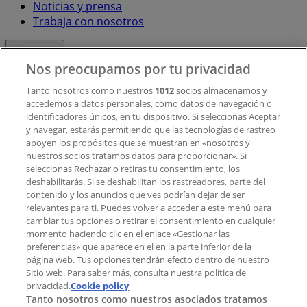
Noticias y prensa
Trabaja con nosotros
Contacto
Nos preocupamos por tu privacidad
Tanto nosotros como nuestros
1012
socios almacenamos y
accedemos a datos personales, como datos de navegación o
Contacto comercial y de marketing
identificadores únicos, en tu dispositivo. Si seleccionas Aceptar
Tienda mal colocada en el mapa
y navegar, estarás permitiendo que las tecnologías de rastreo
Notificar un folleto
apoyen los propósitos que se muestran en «nosotros y
¿Encontraste un problema en la web o en la
nuestros socios tratamos datos para proporcionar». Si
aplicación?
seleccionas Rechazar o retiras tu consentimiento, los
deshabilitarás. Si se deshabilitan los rastreadores, parte del
contenido y los anuncios que ves podrían dejar de ser
Índices
relevantes para ti. Puedes volver a acceder a este menú para
cambiar tus opciones o retirar el consentimiento en cualquier
momento haciendo clic en el enlace «Gestionar las
preferencias» que aparece en el en la parte inferior de la
Marcas
página web. Tus opciones tendrán efecto dentro de nuestro
Marcas locales
Sitio web. Para saber más, consulta nuestra política de
privacidad.
Negocios
Cookie policy
Tanto nosotros como nuestros asociados tratamos
Negocios cercanos