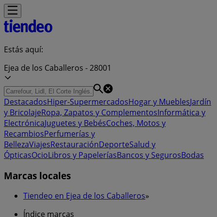
Estás aquí:
Ejea de los Caballeros - 28001
Destacados
Hiper-Supermercados
Hogar y Muebles
Jardín
y Bricolaje
Ropa, Zapatos y Complementos
Informática y
Electrónica
Juguetes y Bebés
Coches, Motos y
Recambios
Perfumerías y
Belleza
Viajes
Restauración
Deporte
Salud y
Ópticas
Ocio
Libros y Papelerías
Bancos y Seguros
Bodas
Marcas locales
Tiendeo en Ejea de los Caballeros
»
Índice marcas