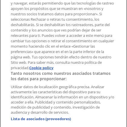
Tienda mal colocada en el mapa
y navegar, estarás permitiendo que las tecnologías de rastreo
Notificar un folleto
apoyen los propósitos que se muestran en «nosotros y
¿Encontraste un problema en la web o en la
nuestros socios tratamos datos para proporcionar». Si
aplicación?
seleccionas Rechazar o retiras tu consentimiento, los
deshabilitarás. Si se deshabilitan los rastreadores, parte del
contenido y los anuncios que ves podrían dejar de ser
Índices
relevantes para ti. Puedes volver a acceder a este menú para
cambiar tus opciones o retirar el consentimiento en cualquier
momento haciendo clic en el enlace «Gestionar las
preferencias» que aparece en el en la parte inferior de la
Marcas
página web. Tus opciones tendrán efecto dentro de nuestro
Marcas locales
Sitio web. Para saber más, consulta nuestra política de
Negocios
privacidad.
Cookie policy
Tanto nosotros como nuestros asociados tratamos
Negocios cercanos
los datos para proporcionar:
Productos
Productos locales
Utilizar datos de localización geográfica precisa. Analizar
activamente las características del dispositivo para su
Ciudades
identificación. Almacenar la información en un dispositivo y/o
acceder a ella. Publicidad y contenido personalizados,
Descargar la APP Tiendeo
medición de publicidad y contenido, investigación de
audiencia y desarrollo de servicios.
Lista de asociados (proveedores)