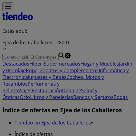
Estás aquí:
Ejea de los Caballeros - 28001
Destacados
Hiper-Supermercados
Hogar y Muebles
Jardín
y Bricolaje
Ropa, Zapatos y Complementos
Informática y
Electrónica
Juguetes y Bebés
Coches, Motos y
Recambios
Perfumerías y
Belleza
Viajes
Restauración
Deporte
Salud y
Ópticas
Ocio
Libros y Papelerías
Bancos y Seguros
Bodas
Índice de ofertas en Ejea de los Caballeros
Tiendeo en Ejea de los Caballeros
»
Índice de ofertas