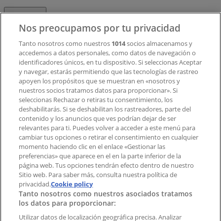
Contacto
Nos preocupamos por tu privacidad
Tanto nosotros como nuestros
1014
socios almacenamos y
accedemos a datos personales, como datos de navegación o
Contacto comercial y de marketing
identificadores únicos, en tu dispositivo. Si seleccionas Aceptar
Tienda mal colocada en el mapa
y navegar, estarás permitiendo que las tecnologías de rastreo
Notificar un folleto
apoyen los propósitos que se muestran en «nosotros y
¿Encontraste un problema en la web o en la
nuestros socios tratamos datos para proporcionar». Si
aplicación?
seleccionas Rechazar o retiras tu consentimiento, los
deshabilitarás. Si se deshabilitan los rastreadores, parte del
contenido y los anuncios que ves podrían dejar de ser
Índices
relevantes para ti. Puedes volver a acceder a este menú para
cambiar tus opciones o retirar el consentimiento en cualquier
momento haciendo clic en el enlace «Gestionar las
preferencias» que aparece en el en la parte inferior de la
Marcas
página web. Tus opciones tendrán efecto dentro de nuestro
Marcas locales
Sitio web. Para saber más, consulta nuestra política de
privacidad.
Negocios
Cookie policy
Tanto nosotros como nuestros asociados tratamos
Negocios cercanos
los datos para proporcionar:
Productos
Productos locales
Utilizar datos de localización geográfica precisa. Analizar