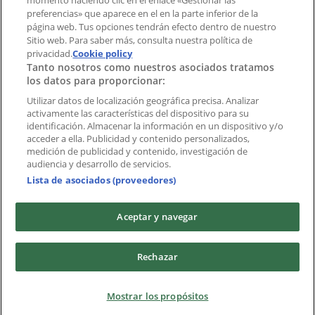
momento haciendo clic en el enlace «Gestionar las
preferencias» que aparece en el en la parte inferior de la
Marcas
página web. Tus opciones tendrán efecto dentro de nuestro
Marcas locales
Sitio web. Para saber más, consulta nuestra política de
Negocios
privacidad.
Cookie policy
Tanto nosotros como nuestros asociados tratamos
Negocios cercanos
los datos para proporcionar:
Productos
Productos locales
Utilizar datos de localización geográfica precisa. Analizar
activamente las características del dispositivo para su
Ciudades
identificación. Almacenar la información en un dispositivo y/o
acceder a ella. Publicidad y contenido personalizados,
Descargar la APP Tiendeo
medición de publicidad y contenido, investigación de
audiencia y desarrollo de servicios.
Lista de asociados (proveedores)
Aceptar y navegar
Copyright © Tiendeo ® 2026 · Shopfully Marketing S.L.U. –
Rechazar
Palau de Mar – 08039 Barcelona, Spain
Términos y condiciones
Política de privacidad
Mostrar los propósitos
Gestionar cookies