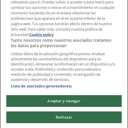
Índices
relevantes para ti. Puedes volver a acceder a este menú para
cambiar tus opciones o retirar el consentimiento en cualquier
momento haciendo clic en el enlace «Gestionar las
preferencias» que aparece en el en la parte inferior de la
Marcas
página web. Tus opciones tendrán efecto dentro de nuestro
Marcas locales
Sitio web. Para saber más, consulta nuestra política de
Negocios
privacidad.
Cookie policy
Tanto nosotros como nuestros asociados tratamos
Negocios cercanos
los datos para proporcionar:
Productos
Productos locales
Utilizar datos de localización geográfica precisa. Analizar
activamente las características del dispositivo para su
Ciudades
identificación. Almacenar la información en un dispositivo y/o
acceder a ella. Publicidad y contenido personalizados,
Descargar la APP Tiendeo
medición de publicidad y contenido, investigación de
audiencia y desarrollo de servicios.
Lista de asociados (proveedores)
Aceptar y navegar
Copyright © Tiendeo ® 2026 · Shopfully Marketing S.L.U. –
Rechazar
Palau de Mar – 08039 Barcelona, Spain