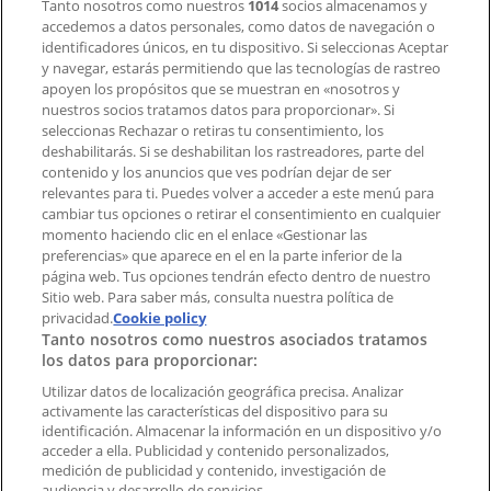
Tanto nosotros como nuestros
1014
socios almacenamos y
accedemos a datos personales, como datos de navegación o
Contacto comercial y de marketing
identificadores únicos, en tu dispositivo. Si seleccionas Aceptar
Tienda mal colocada en el mapa
y navegar, estarás permitiendo que las tecnologías de rastreo
Notificar un folleto
apoyen los propósitos que se muestran en «nosotros y
¿Encontraste un problema en la web o en la
nuestros socios tratamos datos para proporcionar». Si
aplicación?
seleccionas Rechazar o retiras tu consentimiento, los
deshabilitarás. Si se deshabilitan los rastreadores, parte del
contenido y los anuncios que ves podrían dejar de ser
Índices
relevantes para ti. Puedes volver a acceder a este menú para
cambiar tus opciones o retirar el consentimiento en cualquier
momento haciendo clic en el enlace «Gestionar las
preferencias» que aparece en el en la parte inferior de la
Marcas
página web. Tus opciones tendrán efecto dentro de nuestro
Marcas locales
Sitio web. Para saber más, consulta nuestra política de
Negocios
privacidad.
Cookie policy
Tanto nosotros como nuestros asociados tratamos
Negocios cercanos
los datos para proporcionar:
Productos
Productos locales
Utilizar datos de localización geográfica precisa. Analizar
activamente las características del dispositivo para su
Ciudades
identificación. Almacenar la información en un dispositivo y/o
acceder a ella. Publicidad y contenido personalizados,
Descargar la APP Tiendeo
medición de publicidad y contenido, investigación de
audiencia y desarrollo de servicios.