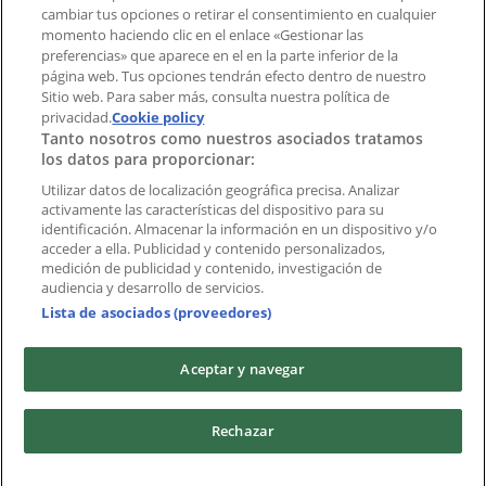
cambiar tus opciones o retirar el consentimiento en cualquier
momento haciendo clic en el enlace «Gestionar las
preferencias» que aparece en el en la parte inferior de la
Marcas
página web. Tus opciones tendrán efecto dentro de nuestro
Marcas locales
Sitio web. Para saber más, consulta nuestra política de
Negocios
privacidad.
Cookie policy
Tanto nosotros como nuestros asociados tratamos
Negocios cercanos
los datos para proporcionar:
Productos
Productos locales
Utilizar datos de localización geográfica precisa. Analizar
activamente las características del dispositivo para su
Ciudades
identificación. Almacenar la información en un dispositivo y/o
acceder a ella. Publicidad y contenido personalizados,
Descargar la APP Tiendeo
medición de publicidad y contenido, investigación de
audiencia y desarrollo de servicios.
Lista de asociados (proveedores)
Aceptar y navegar
Copyright © Tiendeo ® 2026 · Shopfully Marketing S.L.U. –
Rechazar
Palau de Mar – 08039 Barcelona, Spain
Términos y condiciones
Política de privacidad