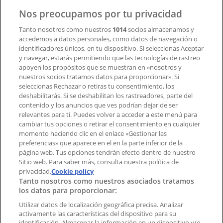
Contacto
Nos preocupamos por tu privacidad
Tanto nosotros como nuestros
1014
socios almacenamos y
accedemos a datos personales, como datos de navegación o
Contacto comercial y de marketing
identificadores únicos, en tu dispositivo. Si seleccionas Aceptar
Tienda mal colocada en el mapa
y navegar, estarás permitiendo que las tecnologías de rastreo
Notificar un folleto
apoyen los propósitos que se muestran en «nosotros y
¿Encontraste un problema en la web o en la
nuestros socios tratamos datos para proporcionar». Si
aplicación?
seleccionas Rechazar o retiras tu consentimiento, los
deshabilitarás. Si se deshabilitan los rastreadores, parte del
contenido y los anuncios que ves podrían dejar de ser
Índices
relevantes para ti. Puedes volver a acceder a este menú para
cambiar tus opciones o retirar el consentimiento en cualquier
momento haciendo clic en el enlace «Gestionar las
preferencias» que aparece en el en la parte inferior de la
Marcas
página web. Tus opciones tendrán efecto dentro de nuestro
Marcas locales
Sitio web. Para saber más, consulta nuestra política de
Negocios
privacidad.
Cookie policy
Tanto nosotros como nuestros asociados tratamos
Negocios cercanos
los datos para proporcionar:
Productos
Productos locales
Utilizar datos de localización geográfica precisa. Analizar
activamente las características del dispositivo para su
Ciudades
identificación. Almacenar la información en un dispositivo y/o