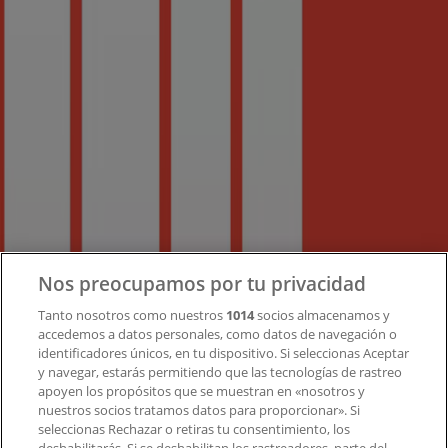
en todo el mundo.
Tiendeo
¿Qué hacemos?
Soluciones para empresas
Noticias y prensa
Trabaja con nosotros
Contacto
Nos preocupamos por tu privacidad
Tanto nosotros como nuestros
1014
socios almacenamos y
accedemos a datos personales, como datos de navegación o
Contacto comercial y de marketing
identificadores únicos, en tu dispositivo. Si seleccionas Aceptar
Tienda mal colocada en el mapa
y navegar, estarás permitiendo que las tecnologías de rastreo
Notificar un folleto
apoyen los propósitos que se muestran en «nosotros y
¿Encontraste un problema en la web o en la
nuestros socios tratamos datos para proporcionar». Si
aplicación?
seleccionas Rechazar o retiras tu consentimiento, los