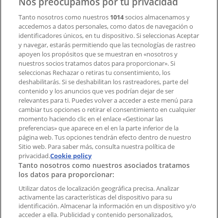
Nos preocupamos por tu privacidad
Tanto nosotros como nuestros
1014
socios almacenamos y
accedemos a datos personales, como datos de navegación o
Contacto comercial y de marketing
identificadores únicos, en tu dispositivo. Si seleccionas Aceptar
Tienda mal colocada en el mapa
y navegar, estarás permitiendo que las tecnologías de rastreo
Notificar un folleto
apoyen los propósitos que se muestran en «nosotros y
¿Encontraste un problema en la web o en la
nuestros socios tratamos datos para proporcionar». Si
aplicación?
seleccionas Rechazar o retiras tu consentimiento, los
deshabilitarás. Si se deshabilitan los rastreadores, parte del
contenido y los anuncios que ves podrían dejar de ser
Índices
relevantes para ti. Puedes volver a acceder a este menú para
cambiar tus opciones o retirar el consentimiento en cualquier
momento haciendo clic en el enlace «Gestionar las
preferencias» que aparece en el en la parte inferior de la
Marcas
página web. Tus opciones tendrán efecto dentro de nuestro
Marcas locales
Sitio web. Para saber más, consulta nuestra política de
Negocios
privacidad.
Cookie policy
Tanto nosotros como nuestros asociados tratamos
Negocios cercanos
los datos para proporcionar:
Productos
Productos locales
Utilizar datos de localización geográfica precisa. Analizar
activamente las características del dispositivo para su
Ciudades
identificación. Almacenar la información en un dispositivo y/o
acceder a ella. Publicidad y contenido personalizados,